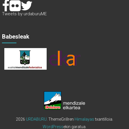
Tweets by urdaburuME
Babesleak
2026
URDABURU
. ThemeGrillren
Himalayas
txantilloia.
WordPress
ekin garatua.