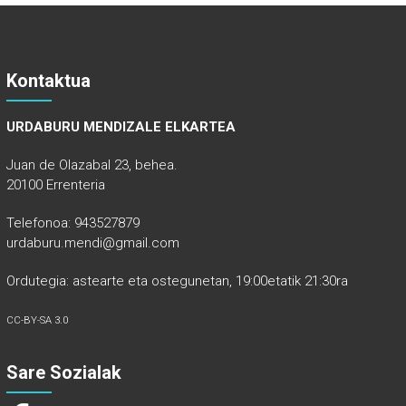
Kontaktua
URDABURU MENDIZALE ELKARTEA
Juan de Olazabal 23, behea.
20100 Errenteria
Telefonoa: 943527879
urdaburu.mendi@gmail.com
Ordutegia: astearte eta ostegunetan, 19:00etatik 21:30ra
CC-BY-SA 3.0
Sare Sozialak