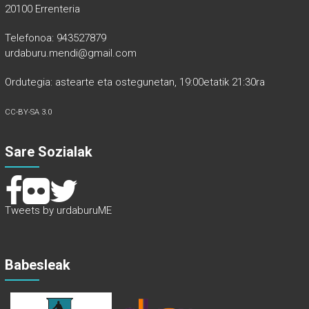
20100 Errenteria
Telefonoa: 943527879
urdaburu.mendi@gmail.com
Ordutegia: astearte eta ostegunetan, 19:00etatik 21:30ra
CC-BY-SA 3.0
Sare Sozialak
Tweets by urdaburuME
Babesleak