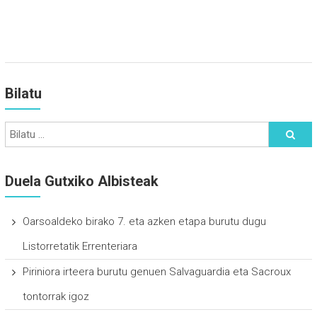
Bilatu
Duela Gutxiko Albisteak
Oarsoaldeko birako 7. eta azken etapa burutu dugu
Listorretatik Errenteriara
Piriniora irteera burutu genuen Salvaguardia eta Sacroux
tontorrak igoz