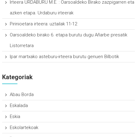
Irteera URDABURU M.E. : Oarsoaldeko Birako zazpigarren eta
azken etapa. Urdaburu irteerak
Pirinioetara irteera: uztailak 11-12
Oarsoaldeko birako 6. etapa burutu dugu Añarbe presatik
Listorretara
Ipar martxako asteburu-irteera burutu genuen Bilbotik
Kategoriak
Abau Borda
Eskalada
Eskia
Eskolartekoak