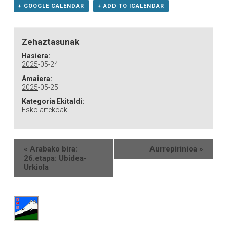
+ GOOGLE CALENDAR
+ ADD TO ICALENDAR
Zehaztasunak
Hasiera:
2025-05-24
Amaiera:
2025-05-25
Kategoria Ekitaldi:
Eskolartekoak
«
Arabako bira:
Aurrepirinioa
»
26.etapa: Ubidea-
Urkiola