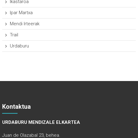
Ikastaroa
Ipar Martxa
Mendi Irteerak
Trail
Urdaburu
Kontaktua
URDABURU MENDIZALE ELKARTEA
Juan de Olazabal 23, behea.