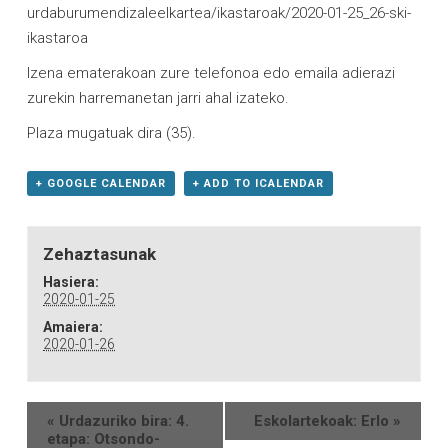
urdaburumendizaleelkartea/
ikastaroak/2020-01-25_26-ski-
ikastaroa
Izena ematerakoan zure telefonoa edo emaila adierazi
zurekin harremanetan jarri ahal izateko.
Plaza mugatuak dira (35).
+ GOOGLE CALENDAR
+ ADD TO ICALENDAR
Zehaztasunak
Hasiera:
2020-01-25
Amaiera:
2020-01-26
«
Urdazuriko bira: 4.
Eskolartekoak: Erlo
»
etapa: Otsondo-