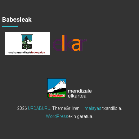
Babesleak
2026
URDABURU
. ThemeGrillren
Himalayas
txantilloia.
WordPress
ekin garatua.