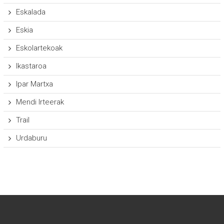
Eskalada
Eskia
Eskolartekoak
Ikastaroa
Ipar Martxa
Mendi Irteerak
Trail
Urdaburu