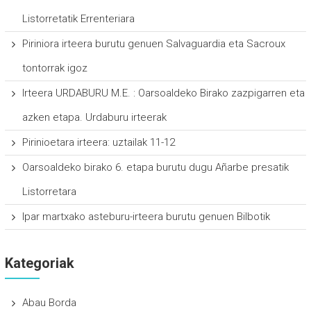
Listorretatik Errenteriara
Piriniora irteera burutu genuen Salvaguardia eta Sacroux
tontorrak igoz
Irteera URDABURU M.E. : Oarsoaldeko Birako zazpigarren eta
azken etapa. Urdaburu irteerak
Pirinioetara irteera: uztailak 11-12
Oarsoaldeko birako 6. etapa burutu dugu Añarbe presatik
Listorretara
Ipar martxako asteburu-irteera burutu genuen Bilbotik
Kategoriak
Abau Borda