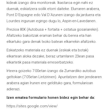
kideak izango dira monitoreak. Ikastaroa egin nahi ez
duenak, eskiatzera soilik etorri daiteke. Elurraren arabera,
Pont D´Espagne edo Val D´Azunen izango da jarduera eta
Lourdes inguruan egingo dugu lo, Aspin-en-Lavedanen.
Prezioa 80€ (Autobusa + fortaita + ostatua gosariarekin).
Afaltzeko bakoitzak eraman behar du berea eta han
elkartuko gara denak txoko batean elkarrekin afaltzeko.
Eskiatzeko materiala ez duenak (eskiak eta botak)
elkartean aloka dezake, beraz urtarrilaren 23ean pasa
elkartetik pasa materiala erreserbatzeko.
Irteera goizeko 7:00etan izango da Zumardiko autobus
geltokian (7:05etan Lintzirinen). Apuntatzen den jendearen
arabera agian Irunen ere geldituko gara, formularioan
adierazi.
Izen ematea formulario honen bidez egin behar da:
https://sites.google.com/view/