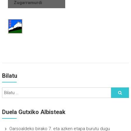
Zugarramurdi
Bilatu
Duela Gutxiko Albisteak
Oarsoaldeko birako 7. eta azken etapa burutu dugu