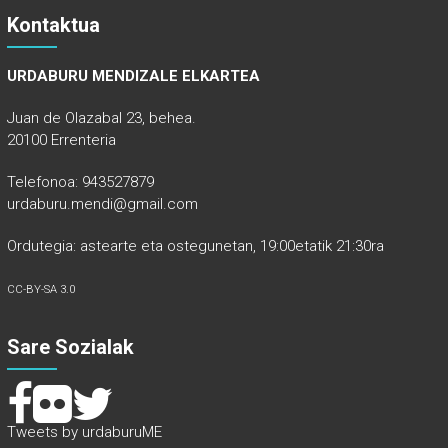
Kontaktua
URDABURU MENDIZALE ELKARTEA
Juan de Olazabal 23, behea.
20100 Errenteria
Telefonoa: 943527879
urdaburu.mendi@gmail.com
Ordutegia: astearte eta ostegunetan, 19:00etatik 21:30ra
CC-BY-SA 3.0
Sare Sozialak
Tweets by urdaburuME