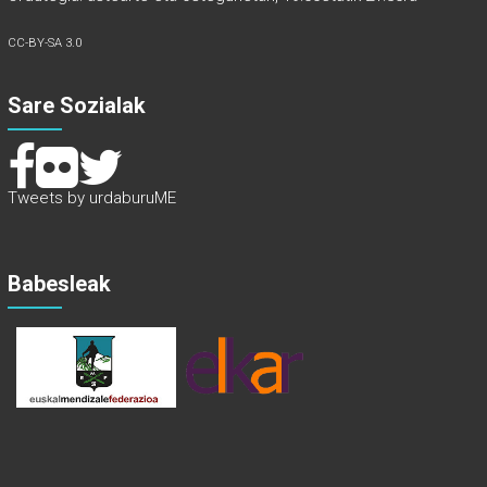
CC-BY-SA 3.0
Sare Sozialak
Tweets by urdaburuME
Babesleak