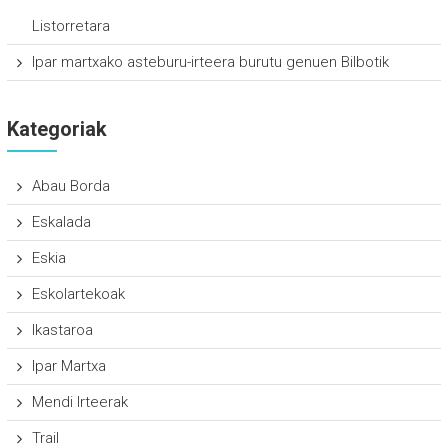
Listorretara
Ipar martxako asteburu-irteera burutu genuen Bilbotik
Kategoriak
Abau Borda
Eskalada
Eskia
Eskolartekoak
Ikastaroa
Ipar Martxa
Mendi Irteerak
Trail