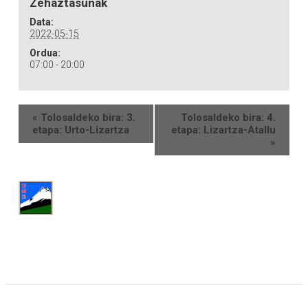
Zehaztasunak
Data:
2022-05-15
Ordua:
07:00 - 20:00
«
Tolosaldeko bira: 3.
Tolosaldeko bira: 4.
etapa: Urto-Lizartza
etapa: Lizartza-Atallu
»