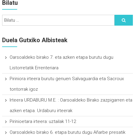
Bilatu
Duela Gutxiko Albisteak
Oarsoaldeko birako 7. eta azken etapa burutu dugu
Listorretatik Errenteriara
Piriniora irteera burutu genuen Salvaguardia eta Sacroux
tontorrak igoz
Irteera URDABURU M.E. : Oarsoaldeko Birako zazpigarren eta
azken etapa. Urdaburu irteerak
Pirinioetara irteera: uztailak 11-12
Oarsoaldeko birako 6. etapa burutu dugu Añarbe presatik