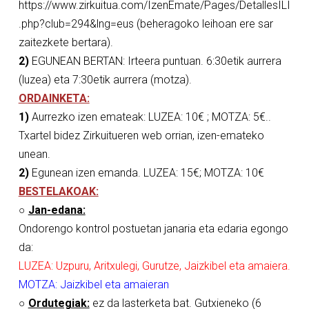
https://www.zirkuitua.com/IzenEmate/Pages/DetallesILI
.php?club=294&lng=eus
(beheragoko leihoan ere sar
zaitezkete bertara).
2)
EGUNEAN BERTAN: Irteera puntuan. 6:30etik aurrera
(luzea) eta 7:30etik aurrera (motza).
ORDAINKETA:
1)
Aurrezko izen emateak: LUZEA: 10€ ; MOTZA: 5€..
Txartel bidez Zirkuitueren web orrian, izen-emateko
unean.
2)
Egunean izen emanda. LUZEA: 15€; MOTZA: 10€
BESTELAKOAK:
○
Jan-edana:
Ondorengo kontrol postuetan janaria eta edaria egongo
da:
LUZEA: Uzpuru, Aritxulegi, Gurutze, Jaizkibel eta amaiera.
MOTZA: Jaizkibel eta amaieran
○
Ordutegiak:
ez da lasterketa bat. Gutxieneko (6