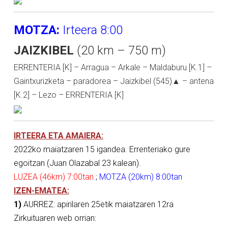
MOTZA:
Irteera 8:00
JAIZKIBEL
(20 km – 750 m)
ERRENTERIA [K] – Arragua – Arkale – Maldaburu [K.1] –
Gaintxurizketa – paradorea – Jaizkibel (545)▲ – antena
[K.2] – Lezo – ERRENTERIA [K]
IRTEERA ETA AMAIERA:
2022ko maiatzaren 15 igandea. Errenteriako gure
egoitzan (Juan Olazabal 23 kalean).
LUZEA (46km) 7:00tan
;
MOTZA (20km) 8:00tan
IZEN-EMATEA:
1)
AURREZ: apirilaren 25etik maiatzaren 12ra
Zirkuituaren web orrian: