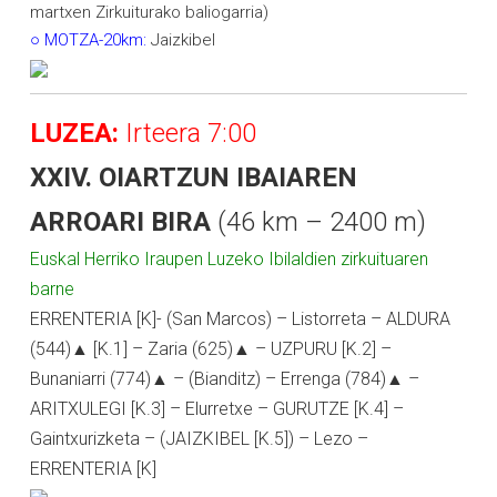
martxen Zirkuiturako baliogarria)
○ MOTZA-20km:
Jaizkibel
LUZEA:
Irteera 7:00
XXIV. OIARTZUN IBAIAREN
ARROARI BIRA
(46 km – 2400 m)
Euskal Herriko Iraupen Luzeko Ibilaldien zirkuituaren
barne
ERRENTERIA [K]- (San Marcos) – Listorreta – ALDURA
(544)▲ [K.1] – Zaria (625)▲ – UZPURU [K.2] –
Bunaniarri (774)▲ – (Bianditz) – Errenga (784)▲ –
ARITXULEGI [K.3] – Elurretxe – GURUTZE [K.4] –
Gaintxurizketa – (JAIZKIBEL [K.5]) – Lezo –
ERRENTERIA [K]