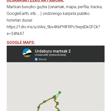
DESKARGATZEKO ARTXIBOAK:
Martxari buruzko guztia (oinarriak, mapa, perfila, tracka,
GoogleEarth, etb…. ) ondorengo karpeta publiko
honetan duzue:
https://1drv.ms/u/s!Ani_9bv4KkPHlFRPc9wpilDkOFCk?
e=54NrA7
GOOGLE MAPS: