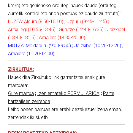
km/h) eta gehieneko ordutegi hauek daude (ordutegi
aurretik kontrol eta anoa postuak ez daude ziurtatuta):
LUZEA: Aldura (8:50-10:10) ; Uzpuru (9:45-11:45) ;
Aritxulegi (10:55-13:45) ; Gurutze (12:40-16:35) ; Jaizkibel
(13:40-18:15) ; Amaiera (14:35-20:00)
MOTZA: Maldaburu (9:00-9:50) ; Jaizkibel (10:20-12:20) ;
Amaiera (11:20-14:00)
ZIRKUITUA:
Hauek dira Zirkuituko link garrantzitsuenak gure
martxara:
Gure martxa
;
Izen emateko FORMULARIOA
;
Parte
hartzaileen zerrenda
Leiho honen barruan ere erabil dezakezue: izena eman,
zerrendak ikusi, etb…..