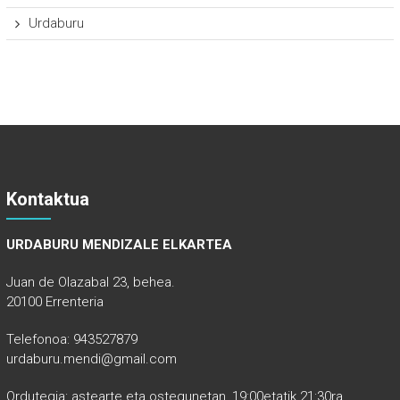
Urdaburu
Kontaktua
URDABURU MENDIZALE ELKARTEA
Juan de Olazabal 23, behea.
20100 Errenteria
Telefonoa: 943527879
urdaburu.mendi@gmail.com
Ordutegia: astearte eta ostegunetan, 19:00etatik 21:30ra