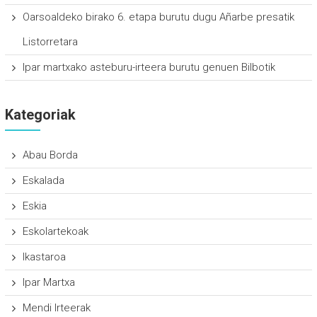
Oarsoaldeko birako 6. etapa burutu dugu Añarbe presatik
Listorretara
Ipar martxako asteburu-irteera burutu genuen Bilbotik
Kategoriak
Abau Borda
Eskalada
Eskia
Eskolartekoak
Ikastaroa
Ipar Martxa
Mendi Irteerak