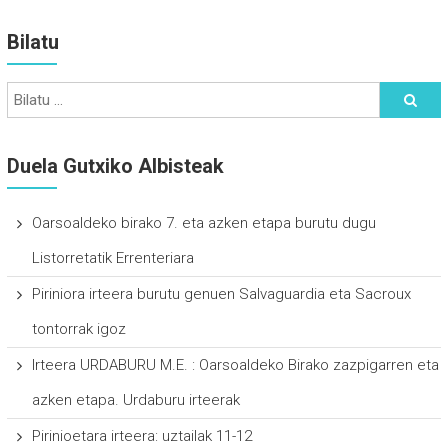
Bilatu
Duela Gutxiko Albisteak
Oarsoaldeko birako 7. eta azken etapa burutu dugu
Listorretatik Errenteriara
Piriniora irteera burutu genuen Salvaguardia eta Sacroux
tontorrak igoz
Irteera URDABURU M.E. : Oarsoaldeko Birako zazpigarren eta
azken etapa. Urdaburu irteerak
Pirinioetara irteera: uztailak 11-12