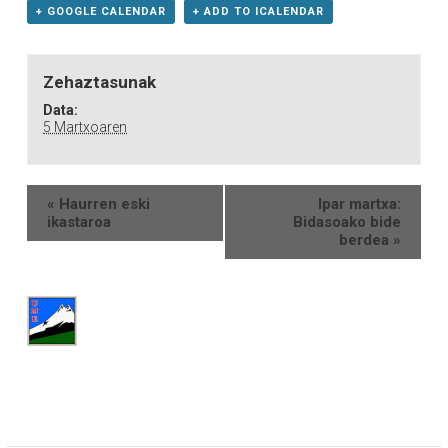
+ GOOGLE CALENDAR
+ ADD TO ICALENDAR
Zehaztasunak
Data:
5 Martxoaren
«
Haurren eski
Ipar martxa:
ikastaroa
Bidasoako bide
berdea
»