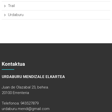
Trail
Urdaburu
Kontaktua
URDABURU MENDIZALE ELKARTEA
Juan de Olazabal 23, behea.
20100 Errenteria
Telefonoa: 943527879
urdaburu.mendi@gmail.com