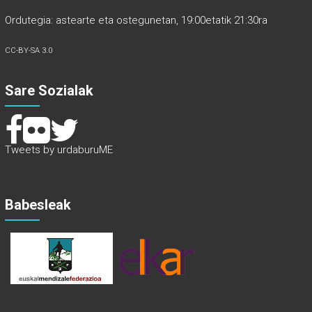
Ordutegia: astearte eta ostegunetan, 19:00etatik 21:30ra
CC-BY-SA 3.0
Sare Sozialak
Tweets by urdaburuME
Babesleak