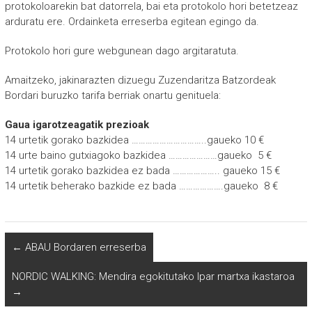
protokoloarekin bat datorrela, bai eta protokolo hori betetzeaz
arduratu ere. Ordainketa erreserba egitean egingo da.
Protokolo hori gure webgunean dago argitaratuta.
Amaitzeko, jakinarazten dizuegu Zuzendaritza Batzordeak
Bordari buruzko tarifa berriak onartu genituela:
Gaua igarotzeagatik prezioak
14 urtetik gorako bazkidea …………………………..gaueko 10 €
14 urte baino gutxiagoko bazkidea …………………gaueko 5 €
14 urtetik gorako bazkidea ez bada ……………….. gaueko 15 €
14 urtetik beherako bazkide ez bada ……………….gaueko 8 €
←
ABAU Bordaren erreserba
NORDIC WALKING: Mendira egokitutako Ipar martxa ikastaroa
→