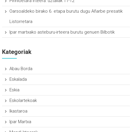
Pirinioetara irteera: uztailak 11-12
Oarsoaldeko birako 6. etapa burutu dugu Añarbe presatik
Listorretara
Ipar martxako asteburu-irteera burutu genuen Bilbotik
Kategoriak
Abau Borda
Eskalada
Eskia
Eskolartekoak
Ikastaroa
Ipar Martxa