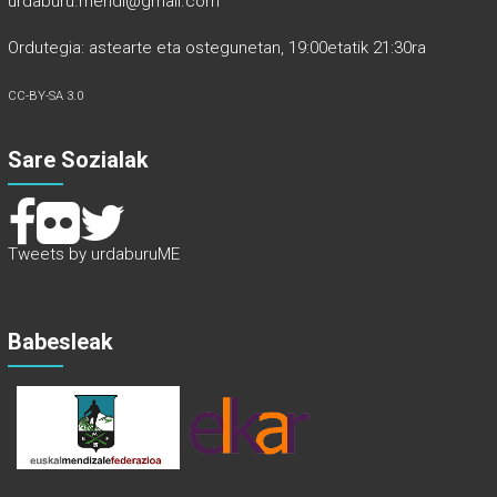
urdaburu.mendi@gmail.com
Ordutegia: astearte eta ostegunetan, 19:00etatik 21:30ra
CC-BY-SA 3.0
Sare Sozialak
Tweets by urdaburuME
Babesleak