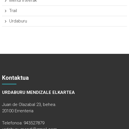
Mendi Irteerak
Trail
Urdaburu
Kontaktua
URDABURU MENDIZALE ELKARTEA
Juan de Olazabal 23, behea.
20100 Errenteria
Telefonoa: 943527879