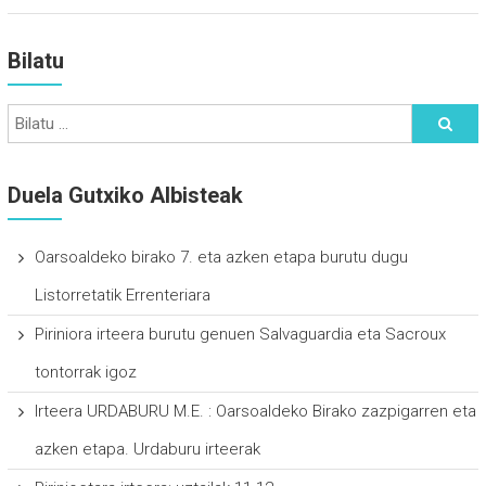
Bilatu
Duela Gutxiko Albisteak
Oarsoaldeko birako 7. eta azken etapa burutu dugu
Listorretatik Errenteriara
Piriniora irteera burutu genuen Salvaguardia eta Sacroux
tontorrak igoz
Irteera URDABURU M.E. : Oarsoaldeko Birako zazpigarren eta
azken etapa. Urdaburu irteerak