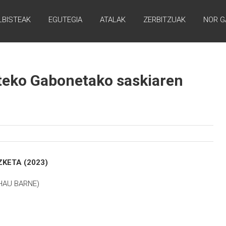
LBISTEAK
EGUTEGIA
ATALAK
ZERBITZUAK
NOR G
teko Gabonetako saskiaren
ZKETA
(2023)
 HAU BARNE)