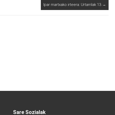
Ipar martxako irteera: Urtarrilak 13
→
Sare Sozialak