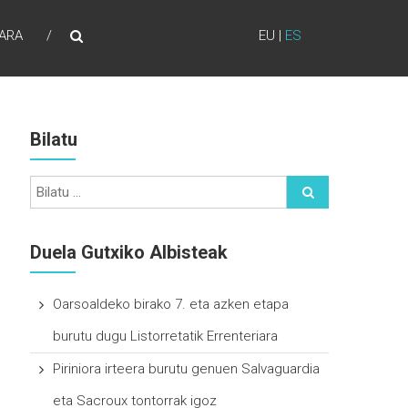
ARA
EU
|
ES
Bilatu
Duela Gutxiko Albisteak
Oarsoaldeko birako 7. eta azken etapa
burutu dugu Listorretatik Errenteriara
Piriniora irteera burutu genuen Salvaguardia
eta Sacroux tontorrak igoz