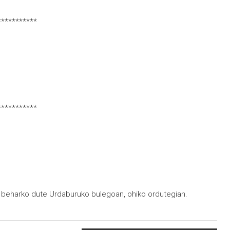
**********
**********
si beharko dute Urdaburuko bulegoan, ohiko ordutegian.