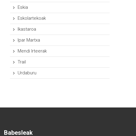
Eskia
Eskolartekoak
Ikastaroa
Ipar Martxa
Mendi Irteerak
Trail
Urdaburu
Babesleak