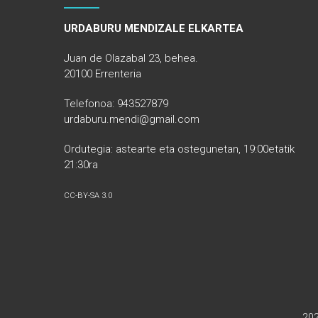
URDABURU MENDIZALE ELKARTEA
Juan de Olazabal 23, behea.
20100 Errenteria
Telefonoa: 943527879
urdaburu.mendi@gmail.com
Ordutegia: astearte eta ostegunetan, 19:00etatik
21:30ra
CC-BY-SA 3.0
20