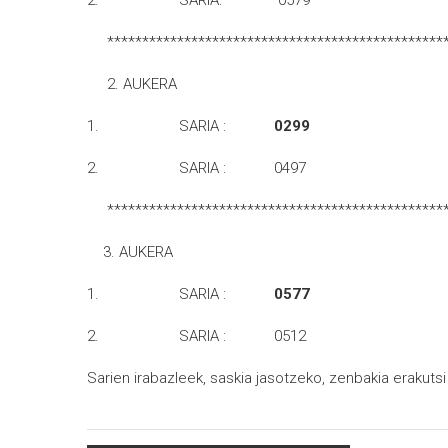
2. SARIA: 0579
*************************************************
2. AUKERA
1. SARIA :
0299
2. SARIA : 0497
*************************************************
3. AUKERA
1. SARIA :
0577
2. SARIA : 0512
Sarien irabazleek, saskia jasotzeko, zenbakia erakut