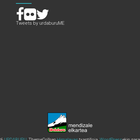
Tweets by urdaburuME
26
URDABURU
. ThemeGrillren
Himalayas
txantilloia.
WordPress
ekin gara