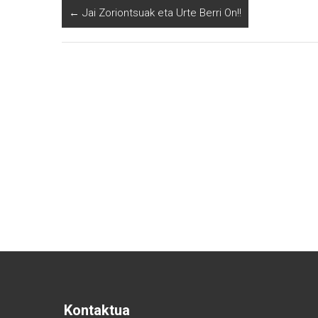
←
Jai Zoriontsuak eta Urte Berri On!!
Kontaktua