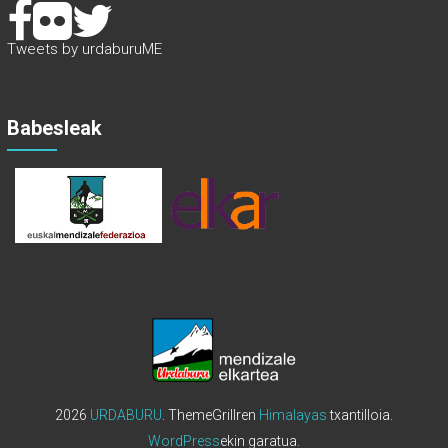
Tweets by urdaburuME
Babesleak
2026
URDABURU
. ThemeGrillren
Himalayas
txantilloia.
WordPress
ekin garatua.