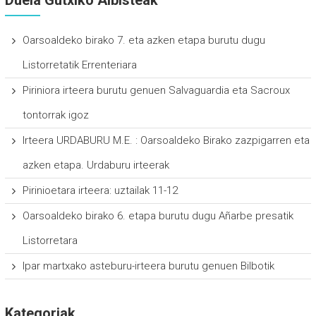
Duela Gutxiko Albisteak
Oarsoaldeko birako 7. eta azken etapa burutu dugu
Listorretatik Errenteriara
Piriniora irteera burutu genuen Salvaguardia eta Sacroux
tontorrak igoz
Irteera URDABURU M.E. : Oarsoaldeko Birako zazpigarren eta
azken etapa. Urdaburu irteerak
Pirinioetara irteera: uztailak 11-12
Oarsoaldeko birako 6. etapa burutu dugu Añarbe presatik
Listorretara
Ipar martxako asteburu-irteera burutu genuen Bilbotik
Kategoriak