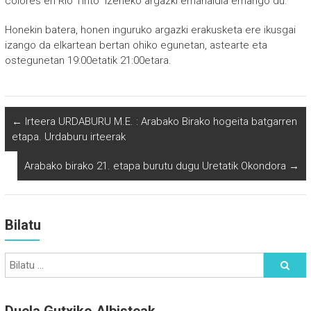
colores en Río Tinto” izeneko argazki emanaldia emango du.
Honekin batera, honen inguruko argazki erakusketa ere ikusgai
izango da elkartean bertan ohiko egunetan, astearte eta
ostegunetan 19:00etatik 21:00etara.
←
Irteera URDABURU M.E. : Arabako Birako hogeita batgarren
etapa. Urdaburu irteerak
Arabako birako 21. etapa burutu dugu Uretatik Okondora
→
Bilatu