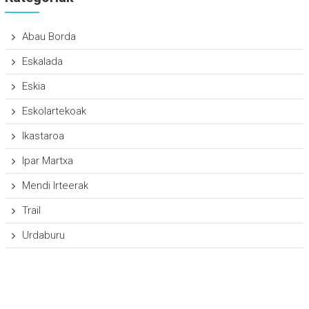
Abau Borda
Eskalada
Eskia
Eskolartekoak
Ikastaroa
Ipar Martxa
Mendi Irteerak
Trail
Urdaburu