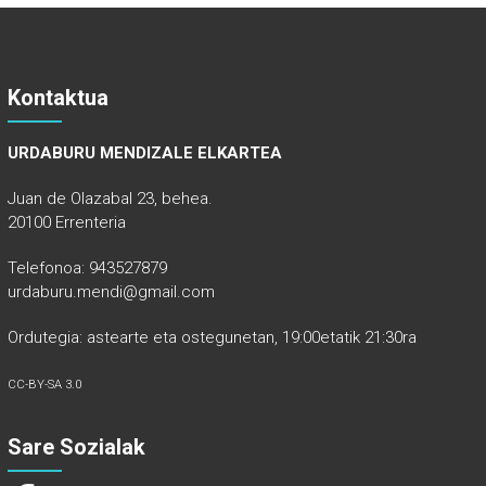
Kontaktua
URDABURU MENDIZALE ELKARTEA
Juan de Olazabal 23, behea.
20100 Errenteria
Telefonoa: 943527879
urdaburu.mendi@gmail.com
Ordutegia: astearte eta ostegunetan, 19:00etatik 21:30ra
CC-BY-SA 3.0
Sare Sozialak