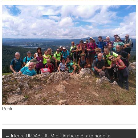
Reali
←
Irteera URDABURU M.E. : Arabako Birako hogeita