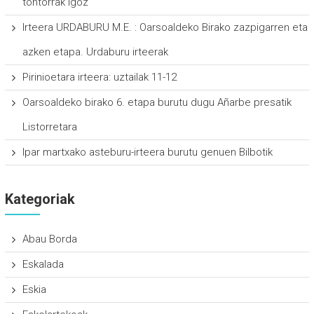
tontorrak igoz
Irteera URDABURU M.E. : Oarsoaldeko Birako zazpigarren eta
azken etapa. Urdaburu irteerak
Pirinioetara irteera: uztailak 11-12
Oarsoaldeko birako 6. etapa burutu dugu Añarbe presatik
Listorretara
Ipar martxako asteburu-irteera burutu genuen Bilbotik
Kategoriak
Abau Borda
Eskalada
Eskia