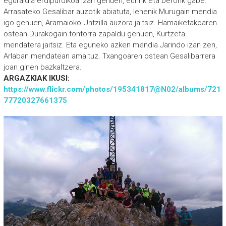
eguraldia erdipurdikoa izan genuen, euririk eta berorik gabe.
Arrasateko Gesalibar auzotik abiatuta, lehenik Murugain mendia
igo genuen, Aramaioko Untzilla auzora jaitsiz. Hamaiketakoaren
ostean Durakogain tontorra zapaldu genuen, Kurtzeta
mendatera jaitsiz. Eta eguneko azken mendia Jarindo izan zen,
Arlaban mendatean amaituz. Txangoaren ostean Gesalibarrera
joan ginen bazkaltzera.
ARGAZKIAK IKUSI:
https://www.flickr.com/photos/195341817@N02/albums/721
77720327661375