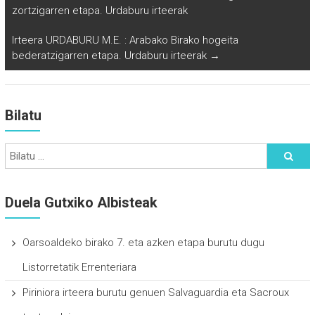
zortzigarren etapa. Urdaburu irteerak
Irteera URDABURU M.E. : Arabako Birako hogeita
bederatzigarren etapa. Urdaburu irteerak
→
Bilatu
Duela Gutxiko Albisteak
Oarsoaldeko birako 7. eta azken etapa burutu dugu
Listorretatik Errenteriara
Piriniora irteera burutu genuen Salvaguardia eta Sacroux