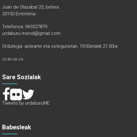
Juan de Olazabal 23, behea.
20100 Errenteria
Telefonoa: 943527879
urdaburu.mendi@gmail.com
Ordutegia: astearte eta ostegunetan, 19:00etatik 21:30ra
CC-BY-SA 3.0
Sare Sozialak
Tweets by urdaburuME
Babesleak