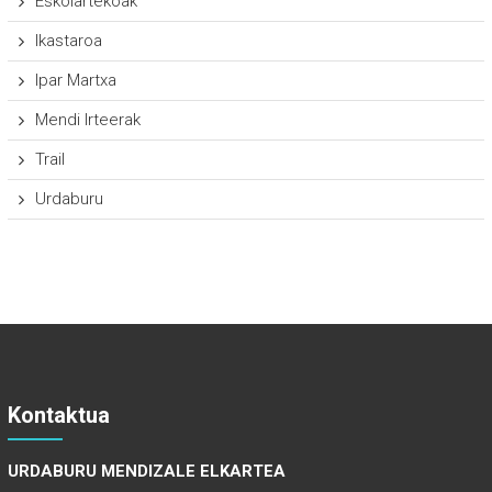
Eskolartekoak
Ikastaroa
Ipar Martxa
Mendi Irteerak
Trail
Urdaburu
Kontaktua
URDABURU MENDIZALE ELKARTEA