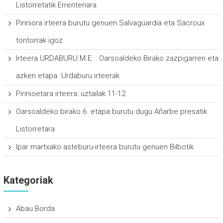
Listorretatik Errenteriara
Piriniora irteera burutu genuen Salvaguardia eta Sacroux
tontorrak igoz
Irteera URDABURU M.E. : Oarsoaldeko Birako zazpigarren eta
azken etapa. Urdaburu irteerak
Pirinioetara irteera: uztailak 11-12
Oarsoaldeko birako 6. etapa burutu dugu Añarbe presatik
Listorretara
Ipar martxako asteburu-irteera burutu genuen Bilbotik
Kategoriak
Abau Borda