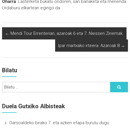
Oharra
: Lasterketa bukatu ondoren, sari banaketa eta merienda
Urdaburu elkartean egingo da.
←
Mendi Tour Errenterian, azaroak 6 eta 7. Niessen Zinemak.
Ipar martxako irteera: Azaroak 8
→
Bilatu
Duela Gutxiko Albisteak
Oarsoaldeko birako 7. eta azken etapa burutu dugu