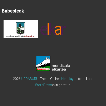
Babesleak
2026
URDABURU
. ThemeGrillren
Himalayas
txantilloia.
WordPress
ekin garatua.