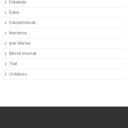
Eskalada
Eskia
Eskolartekoak
Ikastaroa
Ipar Martxa
Mendi Irteerak
Trail
Urdaburu