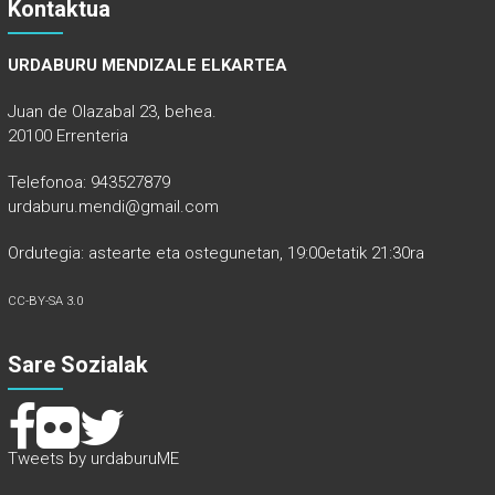
Kontaktua
URDABURU MENDIZALE ELKARTEA
Juan de Olazabal 23, behea.
20100 Errenteria
Telefonoa: 943527879
urdaburu.mendi@gmail.com
Ordutegia: astearte eta ostegunetan, 19:00etatik 21:30ra
CC-BY-SA 3.0
Sare Sozialak
Tweets by urdaburuME