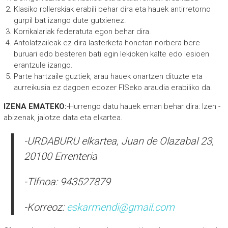
Klasiko rollerskiak erabili behar dira eta hauek antirretorno
gurpil bat izango dute gutxienez.
Korrikalariak federatuta egon behar dira.
Antolatzaileak ez dira lasterketa honetan norbera bere
buruari edo besteren bati egin lekioken kalte edo lesioen
erantzule izango.
Parte hartzaile guztiek, arau hauek onartzen dituzte eta
aurreikusia ez dagoen edozer FISeko araudia erabiliko da.
IZENA EMATEKO:
-Hurrengo datu hauek eman behar dira: Izen -
abizenak, jaiotze data eta elkartea.
-URDABURU elkartea, Juan de Olazabal 23,
20100 Errenteria
-Tlfnoa: 943527879
-Korreoz:
eskarmendi@gmail.com