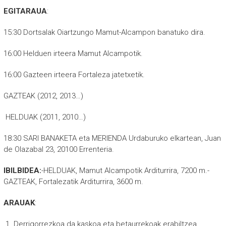
EGITARAUA
:
15:30 Dortsalak Oiartzungo Mamut-Alcampon banatuko dira.
16:00 Helduen irteera Mamut Alcampotik.
16:00 Gazteen irteera Fortaleza jatetxetik.
GAZTEAK (2012, 2013…)
HELDUAK (2011, 2010…)
18:30 SARI BANAKETA eta MERIENDA Urdaburuko elkartean, Juan
de Olazabal 23, 20100 Errenteria.
IBILBIDEA:
-HELDUAK, Mamut Alcampotik Arditurrira, 7200 m.-
GAZTEAK, Fortalezatik Arditurrira, 3600 m.
ARAUAK
:
Derrigorrezkoa da kaskoa eta betaurrekoak erabiltzea