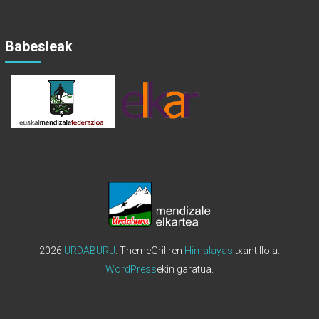
Babesleak
2026
URDABURU
. ThemeGrillren
Himalayas
txantilloia.
WordPress
ekin garatua.