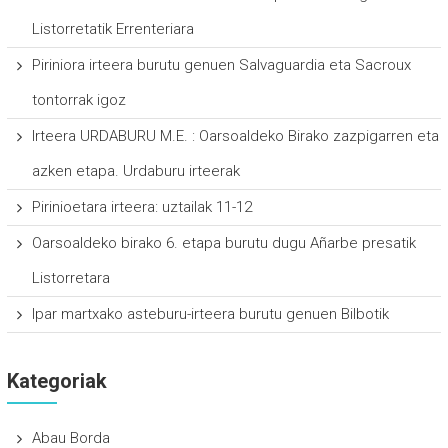
Listorretatik Errenteriara
Piriniora irteera burutu genuen Salvaguardia eta Sacroux
tontorrak igoz
Irteera URDABURU M.E. : Oarsoaldeko Birako zazpigarren eta
azken etapa. Urdaburu irteerak
Pirinioetara irteera: uztailak 11-12
Oarsoaldeko birako 6. etapa burutu dugu Añarbe presatik
Listorretara
Ipar martxako asteburu-irteera burutu genuen Bilbotik
Kategoriak
Abau Borda