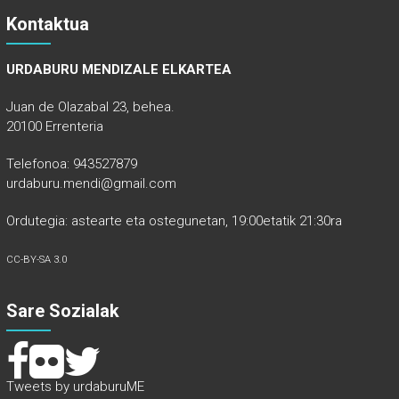
Kontaktua
URDABURU MENDIZALE ELKARTEA
Juan de Olazabal 23, behea.
20100 Errenteria
Telefonoa: 943527879
urdaburu.mendi@gmail.com
Ordutegia: astearte eta ostegunetan, 19:00etatik 21:30ra
CC-BY-SA 3.0
Sare Sozialak
Tweets by urdaburuME