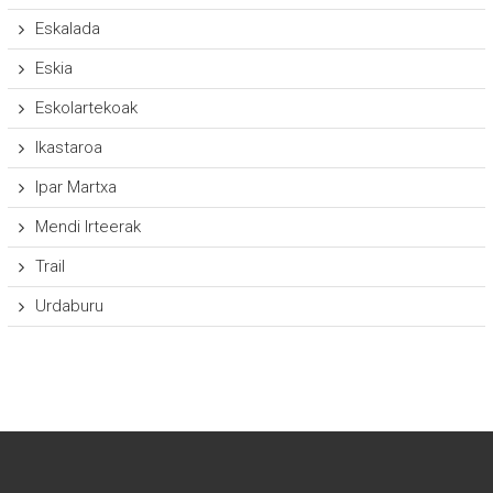
Eskalada
Eskia
Eskolartekoak
Ikastaroa
Ipar Martxa
Mendi Irteerak
Trail
Urdaburu