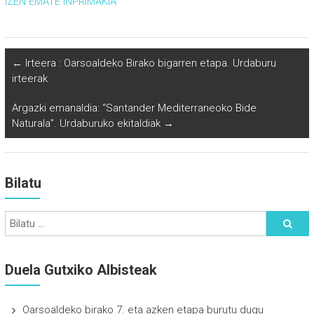
IZEN EMATE INPRIMAKIA
←
Irteera : Oarsoaldeko Birako bigarren etapa. Urdaburu
irteerak
Argazki emanaldia: “Santander Mediterraneoko Bide
Naturala”. Urdaburuko ekitaldiak
→
Bilatu
Duela Gutxiko Albisteak
Oarsoaldeko birako 7. eta azken etapa burutu dugu