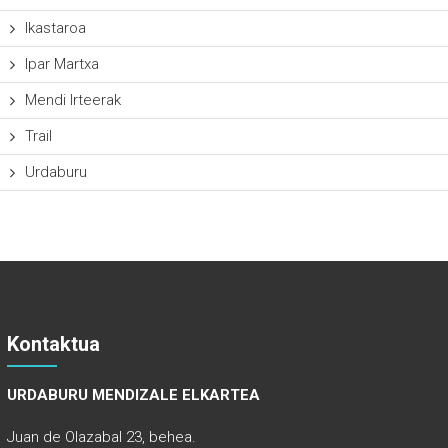
Ikastaroa
Ipar Martxa
Mendi Irteerak
Trail
Urdaburu
Kontaktua
URDABURU MENDIZALE ELKARTEA
Juan de Olazabal 23, behea.