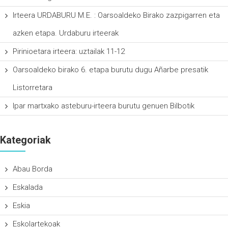
Irteera URDABURU M.E. : Oarsoaldeko Birako zazpigarren eta
azken etapa. Urdaburu irteerak
Pirinioetara irteera: uztailak 11-12
Oarsoaldeko birako 6. etapa burutu dugu Añarbe presatik
Listorretara
Ipar martxako asteburu-irteera burutu genuen Bilbotik
Kategoriak
Abau Borda
Eskalada
Eskia
Eskolartekoak