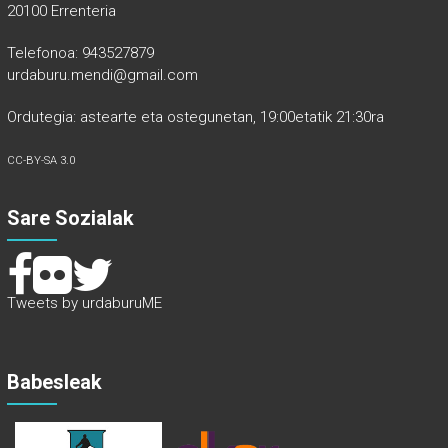
20100 Errenteria
Telefonoa: 943527879
urdaburu.mendi@gmail.com
Ordutegia: astearte eta ostegunetan, 19:00etatik 21:30ra
CC-BY-SA 3.0
Sare Sozialak
Tweets by urdaburuME
Babesleak