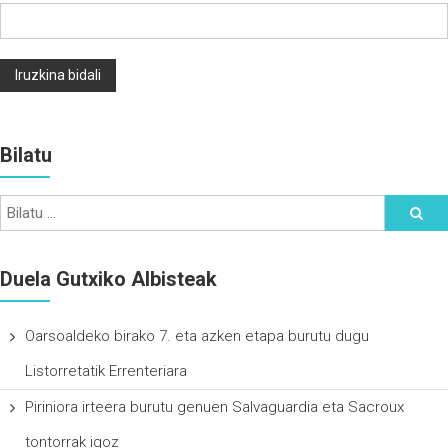
Bilatu
Duela Gutxiko Albisteak
Oarsoaldeko birako 7. eta azken etapa burutu dugu
Listorretatik Errenteriara
Piriniora irteera burutu genuen Salvaguardia eta Sacroux
tontorrak igoz