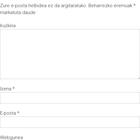
Zure e-posta helbidea ez da argitaratuko.
Beharrezko eremuak
*
markatuta daude
Iruzkina
Izena
*
E-posta
*
Webgunea