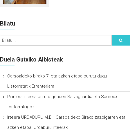
Bilatu
Duela Gutxiko Albisteak
Oarsoaldeko birako 7. eta azken etapa burutu dugu
Listorretatik Errenteriara
Piriniora irteera burutu genuen Salvaguardia eta Sacroux
tontorrak igoz
Irteera URDABURU M.E. : Oarsoaldeko Birako zazpigarren eta
azken etapa. Urdaburu irteerak