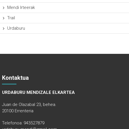
Mendi Irteerak
Trail
Urdaburu
Kontaktua
URDABURU MENDIZALE ELKARTEA
Juan de Olazabal 23, behea.
20100 Errenteria
Telefonoa: 943527879