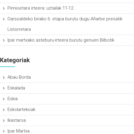
Pirinioetara irteera: uztailak 11-12
Oarsoaldeko birako 6. etapa burutu dugu Añarbe presatik
Listorretara
Ipar martxako asteburu-irteera burutu genuen Bilbotik
Kategoriak
Abau Borda
Eskalada
Eskia
Eskolartekoak
Ikastaroa
Ipar Martxa