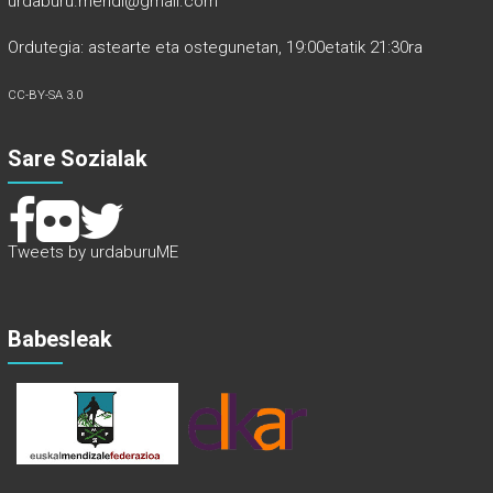
urdaburu.mendi@gmail.com
Ordutegia: astearte eta ostegunetan, 19:00etatik 21:30ra
CC-BY-SA 3.0
Sare Sozialak
Tweets by urdaburuME
Babesleak