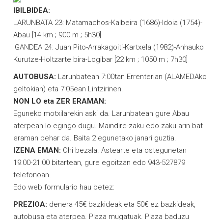
IBILBIDEA:
LARUNBATA 23: Matamachos-Kalbeira (1686)-Idoia (1754)-
Abau [14 km ; 900 m ; 5h30]
IGANDEA 24: Juan Pito-Arrakagoiti-Kartxela (1982)-Anhauko
Kurutze-Holtzarte bira-Logibar [22 km ; 1050 m ; 7h30]
AUTOBUSA:
Larunbatean 7:00tan Errenterian (ALAMEDAko
geltokian) eta 7:05ean Lintzirinen.
NON LO eta ZER ERAMAN:
Eguneko motxilarekin aski da. Larunbatean gure Abau
aterpean lo egingo dugu. Maindire-zaku edo zaku arin bat
eraman behar da. Baita 2 egunetako janari guztia.
IZENA EMAN:
Ohi bezala. Astearte eta ostegunetan
19:00-21:00 bitartean, gure egoitzan edo 943-527879
telefonoan.
Edo web formulario hau betez:
PREZIOA:
denera 45€ bazkideak eta 50€ ez bazkideak,
autobusa eta aterpea. Plaza mugatuak. Plaza baduzu