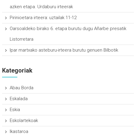
azken etapa. Urdaburu irteerak
Pirinioetara irteera: uztailak 11-12
Oarsoaldeko birako 6. etapa burutu dugu Añarbe presatik
Listorretara
Ipar martxako asteburu-irteera burutu genuen Bilbotik
Kategoriak
Abau Borda
Eskalada
Eskia
Eskolartekoak
Ikastaroa