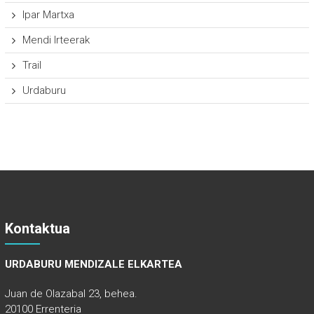
Ipar Martxa
Mendi Irteerak
Trail
Urdaburu
Kontaktua
URDABURU MENDIZALE ELKARTEA
Juan de Olazabal 23, behea.
20100 Errenteria