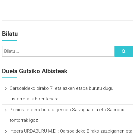
Bilatu
Duela Gutxiko Albisteak
Oarsoaldeko birako 7. eta azken etapa burutu dugu
Listorretatik Errenteriara
Piriniora irteera burutu genuen Salvaguardia eta Sacroux
tontorrak igoz
Irteera URDABURU M.E. : Oarsoaldeko Birako zazpigarren eta