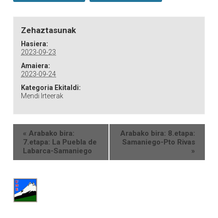
Zehaztasunak
Hasiera:
2023-09-23
Amaiera:
2023-09-24
Kategoria Ekitaldi:
Mendi Irteerak
«
Arabako bira:
Arabako bira: 8.etapa:
7.etapa: La Puebla de
Samaniego-Pto Rivas
Labarca-Samaniego
»