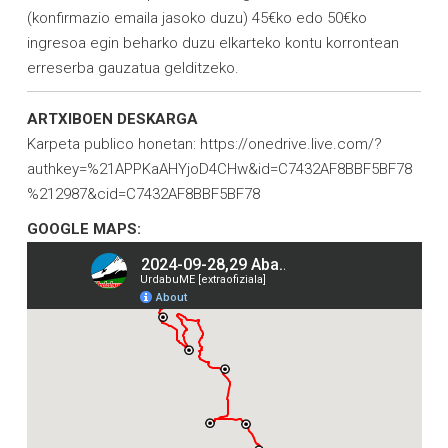
(konfirmazio emaila jasoko duzu) 45€ko edo 50€ko
ingresoa egin beharko duzu elkarteko kontu korrontean
erreserba gauzatua gelditzeko.
ARTXIBOEN DESKARGA
Karpeta publico honetan:
https://onedrive.live.com/?
authkey=%21APPKaAHYjoD4CHw&id=C7432AF8BBF5BF78
%212987&cid=C7432AF8BBF5BF78
GOOGLE MAPS: