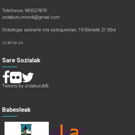
Telefonoa: 943527879
urdaburu.mendi@gmail.com
Ordutegia: astearte eta ostegunetan, 19:00etatik 21:30ra
CC-BY-SA 3.0
Sare Sozialak
Tweets by urdaburuME
Babesleak