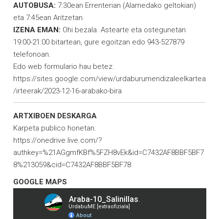
AUTOBUSA:
7:30ean Errenterian (Alamedako geltokian)
eta 7:45ean Aritzetan.
IZENA EMAN:
Ohi bezala. Astearte eta ostegunetan
19:00-21:00 bitartean, gure egoitzan edo 943-527879
telefonoan.
Edo web formulario hau betez:
https://sites.google.com/view/urdaburumendizaleelkartea
/irteerak/2023-12-16-arabako-bira
ARTXIBOEN DESKARGA
Karpeta publico honetan:
https://onedrive.live.com/?
authkey=%21AGgmfKBf%5FZH8vEk&id=C7432AF8BBF5BF7
8%213059&cid=C7432AF8BBF5BF78
GOOGLE MAPS