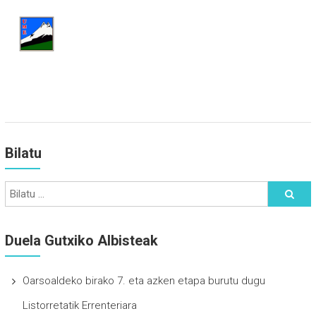
Bilatu
Duela Gutxiko Albisteak
Oarsoaldeko birako 7. eta azken etapa burutu dugu
Listorretatik Errenteriara