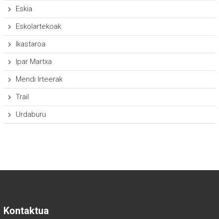
Eskia
Eskolartekoak
Ikastaroa
Ipar Martxa
Mendi Irteerak
Trail
Urdaburu
Kontaktua