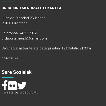
URDABURU MENDIZALE ELKARTEA
Juan de Olazabal 23, behea.
20100 Errenteria
Telefonoa: 943527879
urdaburu.mendi@gmail.com
Ordutegia: astearte eta ostegunetan, 19:00etatik 21:30ra
CC-BY-SA 3.0
Sare Sozialak
Tweets by urdaburuME