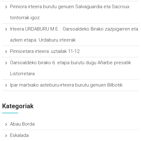
Piriniora irteera burutu genuen Salvaguardia eta Sacroux
tontorrak igoz
Irteera URDABURU M.E. : Oarsoaldeko Birako zazpigarren eta
azken etapa. Urdaburu irteerak
Pirinioetara irteera: uztailak 11-12
Oarsoaldeko birako 6. etapa burutu dugu Añarbe presatik
Listorretara
Ipar martxako asteburu-irteera burutu genuen Bilbotik
Kategoriak
Abau Borda
Eskalada