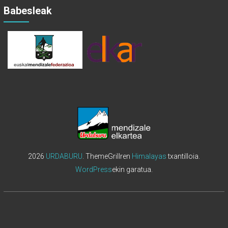
Babesleak
2026
URDABURU
. ThemeGrillren
Himalayas
txantilloia.
WordPress
ekin garatua.