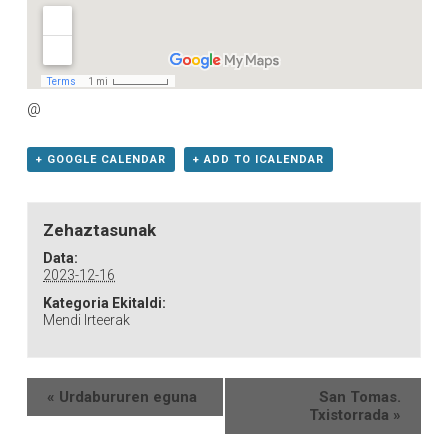
@
+ GOOGLE CALENDAR
+ ADD TO ICALENDAR
Zehaztasunak
Data:
2023-12-16
Kategoria Ekitaldi:
Mendi Irteerak
«
Urdabururen eguna
San Tomas.
Txistorrada
»