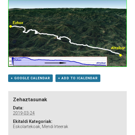
+ GOOGLE CALENDAR
+ ADD TO ICALENDAR
Zehaztasunak
Data:
2019-03-24
Ekitaldi Kategoriak:
Eskolartekoak
,
Mendi Irteerak