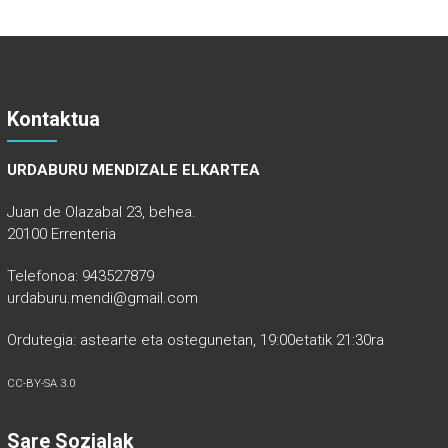
Kontaktua
URDABURU MENDIZALE ELKARTEA
Juan de Olazabal 23, behea.
20100 Errenteria
Telefonoa: 943527879
urdaburu.mendi@gmail.com
Ordutegia: astearte eta ostegunetan, 19:00etatik 21:30ra
CC-BY-SA 3.0
Sare Sozialak