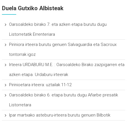
Duela Gutxiko Albisteak
Oarsoaldeko birako 7. eta azken etapa burutu dugu
Listorretatik Errenteriara
Piriniora irteera burutu genuen Salvaguardia eta Sacroux
tontorrak igoz
Irteera URDABURU M.E. : Oarsoaldeko Birako zazpigarren eta
azken etapa. Urdaburu irteerak
Pirinioetara irteera: uztailak 11-12
Oarsoaldeko birako 6. etapa burutu dugu Añarbe presatik
Listorretara
Ipar martxako asteburu-irteera burutu genuen Bilbotik