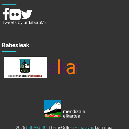
Tweets by urdaburuME
Babesleak
2026
URDABURU
. ThemeGrillren
Himalayas
txantilloia.