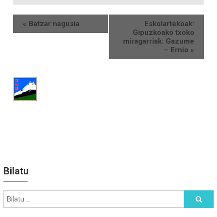
«
Batzar nagusia
Eskolartekoak:
Gipuzkoako txoko
miragarriak: Gazume
– Ernio
»
Bilatu