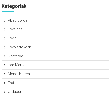
Kategoriak
Abau Borda
Eskalada
Eskia
Eskolartekoak
Ikastaroa
Ipar Martxa
Mendi Irteerak
Trail
Urdaburu