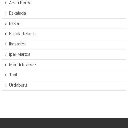
Abau Borda
Eskalada
Eskia
Eskolartekoak
Ikastaroa
Ipar Martxa
Mendi Irteerak
Trail
Urdaburu