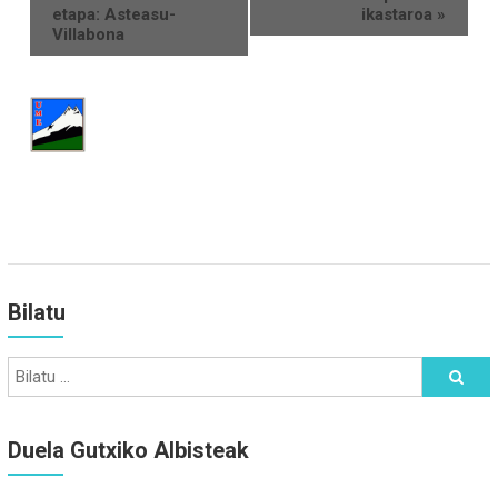
etapa: Asteasu-
ikastaroa
»
Villabona
Bilatu
Duela Gutxiko Albisteak