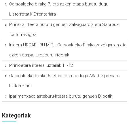
Oarsoaldeko birako 7. eta azken etapa burutu dugu
Listorretatik Errenteriara
Piriniora irteera burutu genuen Salvaguardia eta Sacroux
tontorrak igoz
Irteera URDABURU M.E. : Oarsoaldeko Birako zazpigarren eta
azken etapa. Urdaburu irteerak
Pirinioetara irteera: uztailak 11-12
Oarsoaldeko birako 6. etapa burutu dugu Añarbe presatik
Listorretara
Ipar martxako asteburu-irteera burutu genuen Bilbotik
Kategoriak