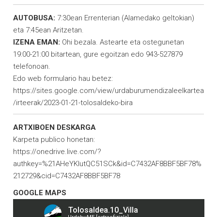
AUTOBUSA:
7:30ean Errenterian (Alamedako geltokian)
eta 7:45ean Aritzetan.
IZENA EMAN:
Ohi bezala. Astearte eta ostegunetan
19:00-21:00 bitartean, gure egoitzan edo 943-527879
telefonoan.
Edo web formulario hau betez:
https://sites.google.com/view/urdaburumendizaleelkartea
/irteerak/2023-01-21-tolosaldeko-bira
ARTXIBOEN DESKARGA
Karpeta publico honetan:
https://onedrive.live.com/?
authkey=%21AHeYKlutQC51SCk&id=C7432AF8BBF5BF78%
212729&cid=C7432AF8BBF5BF78
GOOGLE MAPS