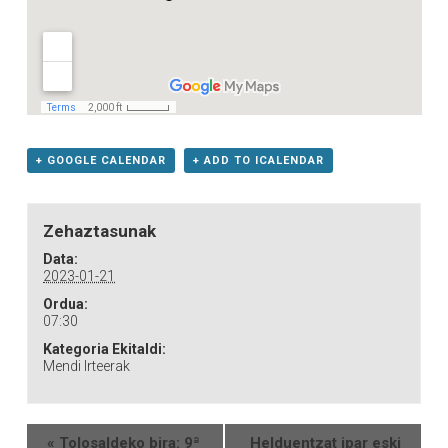
+ GOOGLE CALENDAR
+ ADD TO ICALENDAR
Zehaztasunak
Data:
2023-01-21
Ordua:
07:30
Kategoria Ekitaldi:
Mendi Irteerak
«
Tolosaldeko bira: 9ª
Helduentzat ipar eski