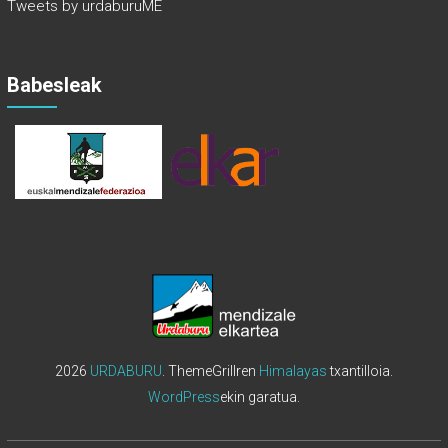
Tweets by urdaburuME
Babesleak
2026
URDABURU
. ThemeGrillren
Himalayas
txantilloia.
WordPress
ekin garatua.