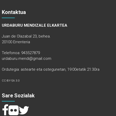
Kontaktua
URDABURU MENDIZALE ELKARTEA
Juan de Olazabal 23, behea.
20100 Errenteria
Telefonoa: 943527879
urdaburu.mendi@gmail.com
Ordutegia: astearte eta ostegunetan, 19:00etatik 21:30ra
CC-BY-SA 3.0
Sare Sozialak