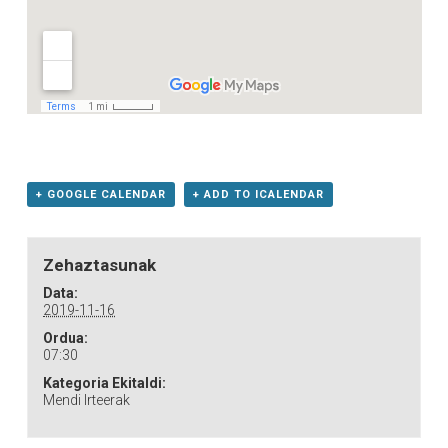
+ GOOGLE CALENDAR
+ ADD TO ICALENDAR
Zehaztasunak
Data:
2019-11-16
Ordua:
07:30
Kategoria Ekitaldi:
Mendi Irteerak