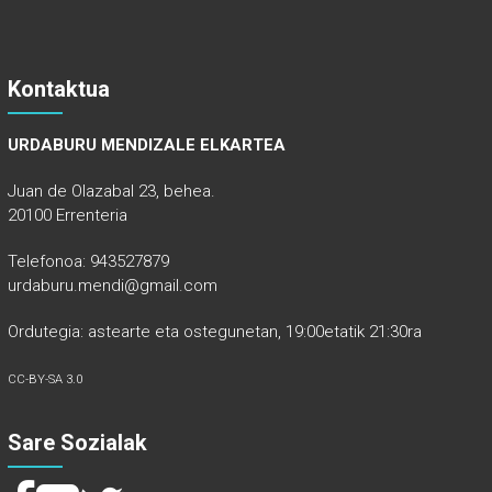
Kontaktua
URDABURU MENDIZALE ELKARTEA
Juan de Olazabal 23, behea.
20100 Errenteria
Telefonoa: 943527879
urdaburu.mendi@gmail.com
Ordutegia: astearte eta ostegunetan, 19:00etatik 21:30ra
CC-BY-SA 3.0
Sare Sozialak