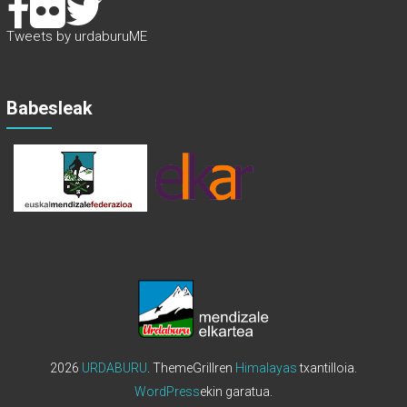
Tweets by urdaburuME
Babesleak
2026
URDABURU
. ThemeGrillren
Himalayas
txantilloia.
WordPress
ekin garatua.