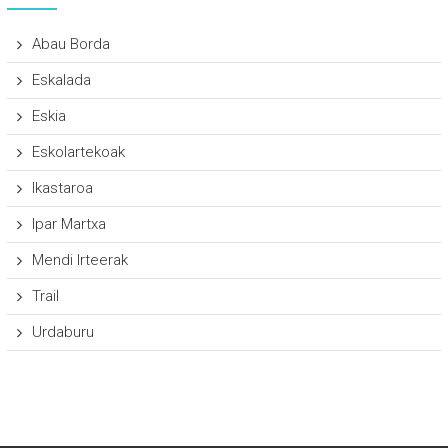
Abau Borda
Eskalada
Eskia
Eskolartekoak
Ikastaroa
Ipar Martxa
Mendi Irteerak
Trail
Urdaburu