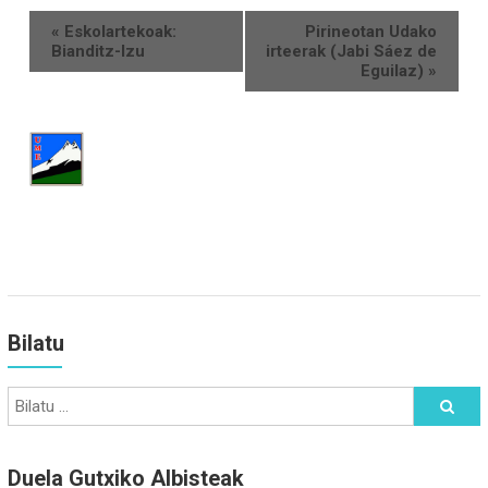
«
Eskolartekoak:
Pirineotan Udako
Bianditz-Izu
irteerak (Jabi Sáez de
Eguilaz)
»
Bilatu
Duela Gutxiko Albisteak