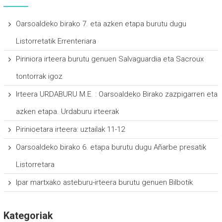
Oarsoaldeko birako 7. eta azken etapa burutu dugu
Listorretatik Errenteriara
Piriniora irteera burutu genuen Salvaguardia eta Sacroux
tontorrak igoz
Irteera URDABURU M.E. : Oarsoaldeko Birako zazpigarren eta
azken etapa. Urdaburu irteerak
Pirinioetara irteera: uztailak 11-12
Oarsoaldeko birako 6. etapa burutu dugu Añarbe presatik
Listorretara
Ipar martxako asteburu-irteera burutu genuen Bilbotik
Kategoriak