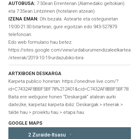
AUTOBUSA:
7:30ean Errenterian (Alamedako geltokian)
eta 7:35ean Lintzirinen (hotelaren atzean)
IZENA EMAN:
Ohi bezala. Astearte eta ostegunetan
19:00-21:30 bitartean, gure egoitzan edo 943-527879
telefonoan.
Edo web formulario hau betez:
https://sites.google.com/view/urdaburumendizaleelkartea
/irteerak/2019-10-19-urdazubiko-bira
ARTXIBOEN DESKARGA
Karpeta publico honetan:
https://onedrive.live.com/?
id=C7432AF8BBF5BF78%212401&cid=C7432AF8BBF5BF78
Baita ere webgune honen “Deskargak” atalean aurki
daitezke, karpetaz karpeta ibiliz: Deskargak > irteerak >
talde hau > proiektu hau > etapa hau
GOOGLE MAPS