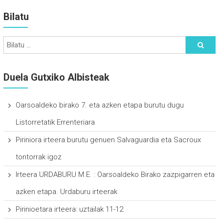
Bilatu
Duela Gutxiko Albisteak
Oarsoaldeko birako 7. eta azken etapa burutu dugu
Listorretatik Errenteriara
Piriniora irteera burutu genuen Salvaguardia eta Sacroux
tontorrak igoz
Irteera URDABURU M.E. : Oarsoaldeko Birako zazpigarren eta
azken etapa. Urdaburu irteerak
Pirinioetara irteera: uztailak 11-12