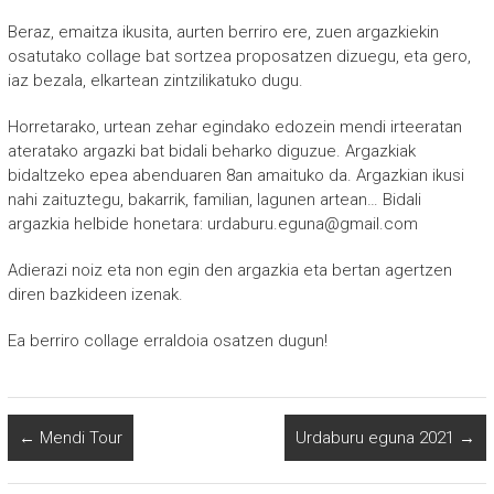
Beraz, emaitza ikusita, aurten berriro ere, zuen argazkiekin
osatutako collage bat sortzea proposatzen dizuegu, eta gero,
iaz bezala, elkartean zintzilikatuko dugu.
Horretarako, urtean zehar egindako edozein mendi irteeratan
ateratako argazki bat bidali beharko diguzue. Argazkiak
bidaltzeko epea abenduaren 8an amaituko da. Argazkian ikusi
nahi zaituztegu, bakarrik, familian, lagunen artean… Bidali
argazkia helbide honetara: urdaburu.eguna@gmail.com
Adierazi noiz eta non egin den argazkia eta bertan agertzen
diren bazkideen izenak.
Ea berriro collage erraldoia osatzen dugun!
←
Mendi Tour
Urdaburu eguna 2021
→