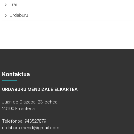
Trail
Urdaburu
Kontaktua
URDABURU MENDIZALE ELKARTEA
Juan de Olazabal 23, behea.
20100 Errenteria
Telefonoa: 943527879
urdaburu.mendi@gmail.com