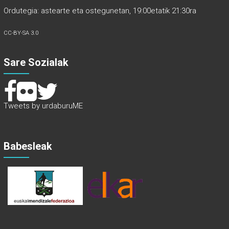
Ordutegia: astearte eta ostegunetan, 19:00etatik 21:30ra
CC-BY-SA 3.0
Sare Sozialak
Tweets by urdaburuME
Babesleak