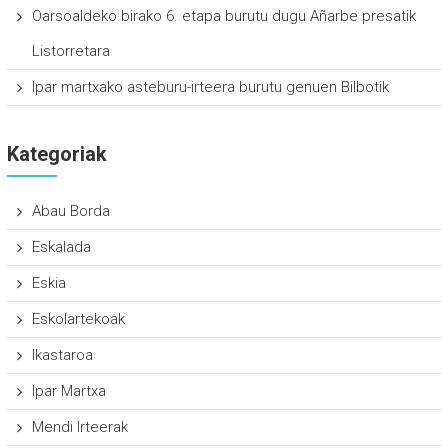
Oarsoaldeko birako 6. etapa burutu dugu Añarbe presatik
Listorretara
Ipar martxako asteburu-irteera burutu genuen Bilbotik
Kategoriak
Abau Borda
Eskalada
Eskia
Eskolartekoak
Ikastaroa
Ipar Martxa
Mendi Irteerak