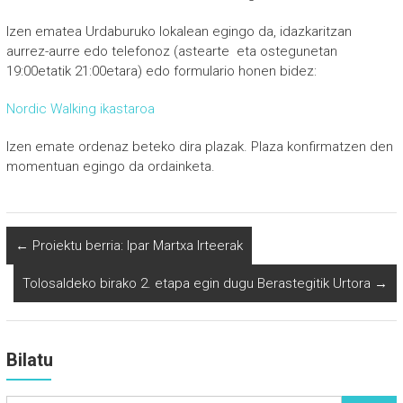
Izen ematea Urdaburuko lokalean egingo da, idazkaritzan
aurrez-aurre edo telefonoz (astearte eta ostegunetan
19:00etatik 21:00etara) edo formulario honen bidez:
Nordic Walking ikastaroa
Izen emate ordenaz beteko dira plazak. Plaza konfirmatzen den
momentuan egingo da ordainketa.
←
Proiektu berria: Ipar Martxa Irteerak
Tolosaldeko birako 2. etapa egin dugu Berastegitik Urtora
→
Bilatu