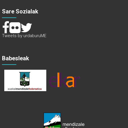
Sare Sozialak
Tweets by urdaburuME
Babesleak