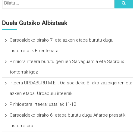
Duela Gutxiko Albisteak
Oarsoaldeko birako 7. eta azken etapa burutu dugu
Listorretatik Errenteriara
Piriniora irteera burutu genuen Salvaguardia eta Sacroux
tontorrak igoz
Irteera URDABURU M.E. : Oarsoaldeko Birako zazpigarren eta
azken etapa. Urdaburu irteerak
Pirinioetara irteera: uztailak 11-12
Oarsoaldeko birako 6. etapa burutu dugu Añarbe presatik
Listorretara