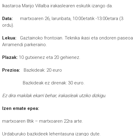
Ikastaroa Marijo Villalba irakaslearen eskutik izango da.
Data:
martxoaren 26, larunbata, 10:00etatik -13:00etara (3
ordu).
Lekua:
Gaztainoko frontoian. Teknika ikasi eta ondoren paseoa
Arramendi parkeraino.
Plazak:
10 gutxienez eta 20 gehienez.
Prezioa:
Bazkideak: 20 euro
Bazkideak ez direnak: 30 euro.
Ez dira makilak ekarri behar, irakasleak utziko dizkigu
.
Izen emate epea:
martxoaren 8tik – martxoaren 22ra arte.
Urdaburuko bazkideek lehentasuna izango dute.