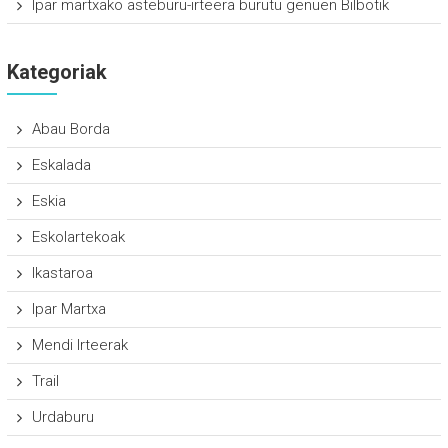
Ipar martxako asteburu-irteera burutu genuen Bilbotik
Kategoriak
Abau Borda
Eskalada
Eskia
Eskolartekoak
Ikastaroa
Ipar Martxa
Mendi Irteerak
Trail
Urdaburu