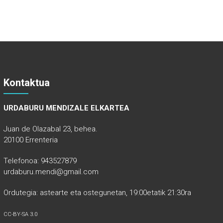
Kontaktua
URDABURU MENDIZALE ELKARTEA
Juan de Olazabal 23, behea.
20100 Errenteria
Telefonoa: 943527879
urdaburu.mendi@gmail.com
Ordutegia: astearte eta ostegunetan, 19:00etatik 21:30ra
CC-BY-SA 3.0