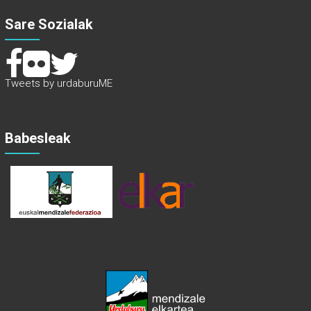
Sare Sozialak
Tweets by urdaburuME
Babesleak