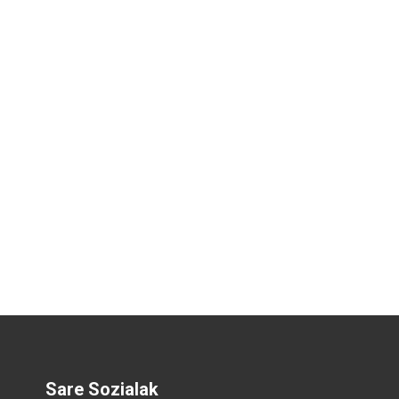
Sare Sozialak