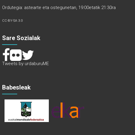
Ordutegia: astearte eta ostegunetan, 19:00etatik 21:30ra
CC-BY-SA 3.0
Sare Sozialak
Tweets by urdaburuME
Babesleak