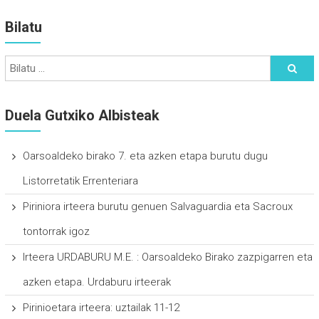
Bilatu
Duela Gutxiko Albisteak
Oarsoaldeko birako 7. eta azken etapa burutu dugu
Listorretatik Errenteriara
Piriniora irteera burutu genuen Salvaguardia eta Sacroux
tontorrak igoz
Irteera URDABURU M.E. : Oarsoaldeko Birako zazpigarren eta
azken etapa. Urdaburu irteerak
Pirinioetara irteera: uztailak 11-12