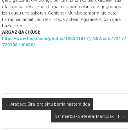
gero galtzaratik Andoingo portura. Entziako barrukaldeak laua
eta erosoa behar zuen baina uste baino elur-izotz gogorragoa
izan dugu une askotan. Gehienek Murube tontorra igo dute
Larraonan amaitu aurretik. Etapa ostean Agurainera joan gara
bazkaltzera.
ARGAZKIAK IKUSI:
https://www.flickr.com/photos/195341817@N02/sets/72177
720306100480/
←
Arabako Bira: proiektu berria hastera doa
Ipar martxako irteera: Martxoak 11
→