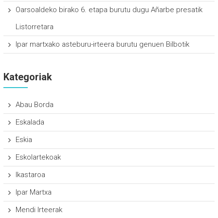
Oarsoaldeko birako 6. etapa burutu dugu Añarbe presatik
Listorretara
Ipar martxako asteburu-irteera burutu genuen Bilbotik
Kategoriak
Abau Borda
Eskalada
Eskia
Eskolartekoak
Ikastaroa
Ipar Martxa
Mendi Irteerak