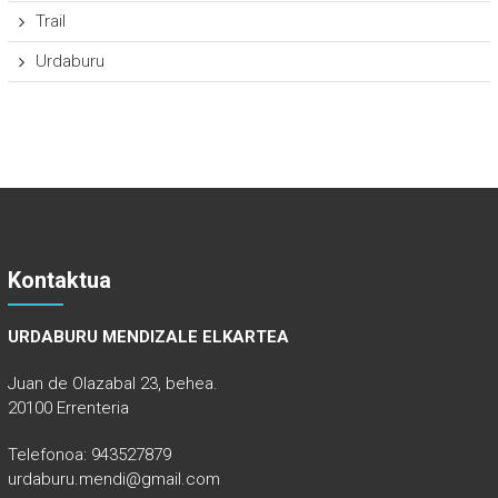
Trail
Urdaburu
Kontaktua
URDABURU MENDIZALE ELKARTEA
Juan de Olazabal 23, behea.
20100 Errenteria
Telefonoa: 943527879
urdaburu.mendi@gmail.com