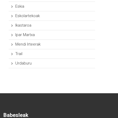
Eskia
Eskolartekoak
Ikastaroa
Ipar Martxa
Mendi Irteerak
Trail
Urdaburu
Babesleak