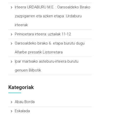
Irteera URDABURU M.E. : Oarsoaldeko Birako
zazpigarren eta azken etapa. Urdaburu
irteerak
Pirinioetara irteera: uztailak 11-12
Oarsoaldeko birako 6. etapa burutu dugu
Añarbe presatik Listorretara
Ipar martxako asteburu-irteera burutu
genuen Bilbotik
Kategoriak
Abau Borda
Eskalada