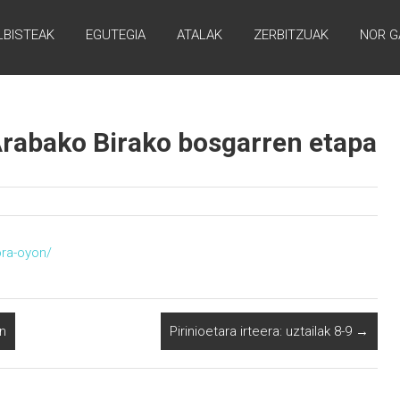
LBISTEAK
EGUTEGIA
ATALAK
ZERBITZUAK
NOR G
Arabako Birako bosgarren etapa
ora-oyon/
n
Pirinioetara irteera: uztailak 8-9
→