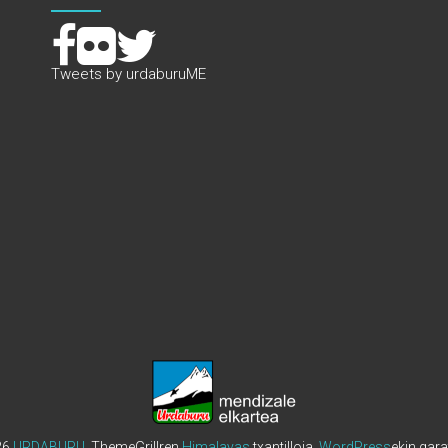
Tweets by urdaburuME
26
URDABURU
. ThemeGrillren
Himalayas
txantilloia.
WordPress
ekin gara