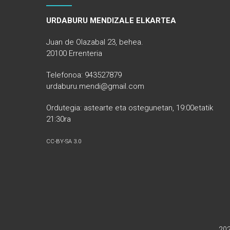
URDABURU MENDIZALE ELKARTEA
Juan de Olazabal 23, behea.
20100 Errenteria
Telefonoa: 943527879
urdaburu.mendi@gmail.com
Ordutegia: astearte eta ostegunetan, 19:00etatik
21:30ra
CC-BY-SA 3.0
20