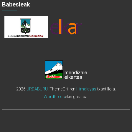
Babesleak
2026
URDABURU
. ThemeGrillren
Himalayas
txantilloia.
WordPress
ekin garatua.