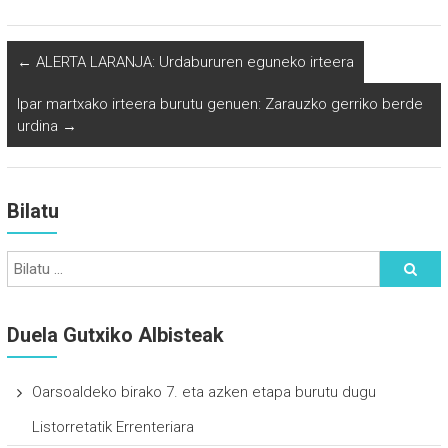
←
ALERTA LARANJA: Urdabururen eguneko irteera
Ipar martxako irteera burutu genuen: Zarauzko gerriko berde
urdina
→
Bilatu
Duela Gutxiko Albisteak
Oarsoaldeko birako 7. eta azken etapa burutu dugu
Listorretatik Errenteriara