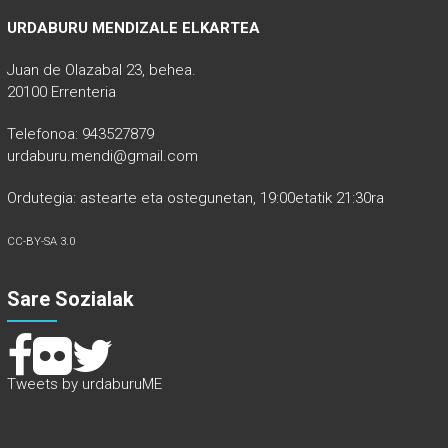
URDABURU MENDIZALE ELKARTEA
Juan de Olazabal 23, behea.
20100 Errenteria
Telefonoa: 943527879
urdaburu.mendi@gmail.com
Ordutegia: astearte eta ostegunetan, 19:00etatik 21:30ra
CC-BY-SA 3.0
Sare Sozialak
Tweets by urdaburuME