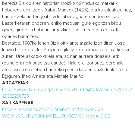
berezia Bizikloiaren historian inoizko txirrinduzko markarik
hoberena egin zuela Xabat Mansok (14:25), eta kalkuluak eginez,
hau ez zela aurtengo ibilbide laburragoaren ondorioz izan.
Lasterketaren ondoren, ohiko moduan, gure egoitzan bildu
ginen, giro ezin hobean, argazkiak ikusi, merienda egin eta
opariak banatzeko.
Bestalde, 1987ko lehen Bizikloitik antolatzaile izan diren Jose
Inazio Letek eta Juli Susperregik uzteko asmoa zutela adierazi
zuten. Urte askotxo direla eta, adinan aurrera doazela, etb…
(baina oraindik sasoitsu daude). Hala ere, zorionez berehala
atera ziren erreleboa hartzeko prest dauden bazkideak: Luzio
Egiguren, Iñaki Arrieta eta Mariaje Mariño.
ARGAZKIAK:
https://www.flickr.com/photos/195341817@N02/albums/721777
20322200725
SAILKAPENAK:
https://1drv.ms/b/c/c7432af8bbf5bf78/EVyRnOor-
YVCqhvR0Jcl1zMBCmx7rIZ_U5bK62V1DI-nIg?e=JDjGQI