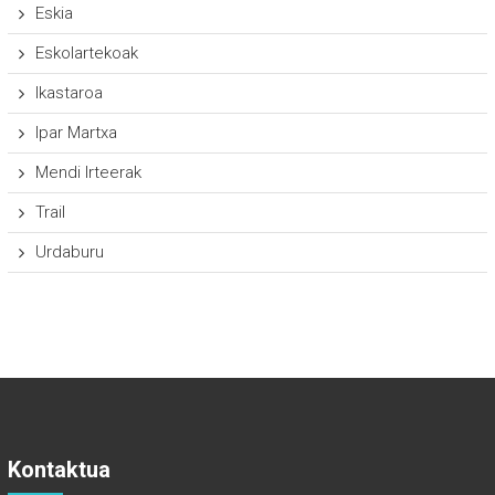
Eskia
Eskolartekoak
Ikastaroa
Ipar Martxa
Mendi Irteerak
Trail
Urdaburu
Kontaktua