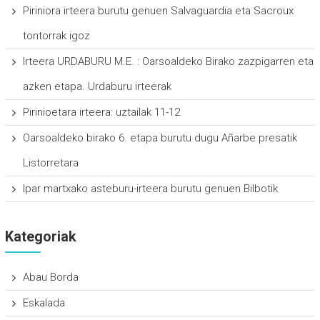
Piriniora irteera burutu genuen Salvaguardia eta Sacroux
tontorrak igoz
Irteera URDABURU M.E. : Oarsoaldeko Birako zazpigarren eta
azken etapa. Urdaburu irteerak
Pirinioetara irteera: uztailak 11-12
Oarsoaldeko birako 6. etapa burutu dugu Añarbe presatik
Listorretara
Ipar martxako asteburu-irteera burutu genuen Bilbotik
Kategoriak
Abau Borda
Eskalada