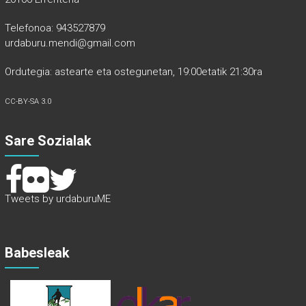
Telefonoa: 943527879
urdaburu.mendi@gmail.com
Ordutegia: astearte eta ostegunetan, 19:00etatik 21:30ra
CC-BY-SA 3.0
Sare Sozialak
Tweets by urdaburuME
Babesleak