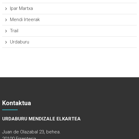
Ipar Martxa
Mendi Irteerak
Trail
Urdaburu
Kontaktua
URDABURU MENDIZALE ELKARTEA
Juan de Olazabal 23, behea.
20100 Errenteria