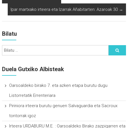
Ipar martxako irteera eta Izarrak Añabitarten: Azaroak 30
→
Bilatu
Duela Gutxiko Albisteak
Oarsoaldeko birako 7. eta azken etapa burutu dugu
Listorretatik Errenteriara
Piriniora irteera burutu genuen Salvaguardia eta Sacroux
tontorrak igoz
Irteera URDABURU M.E. : Oarsoaldeko Birako zazpigarren eta