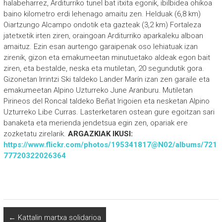
halabeharrez, Arditurriko tunel bat itxita egonik, ibilbidea ohikoa
baino kilometro erdi lehenago amaitu zen. Helduak (6,8 km)
Oiartzungo Alcampo ondotik eta gazteak (3,2 km) Fortaleza
jatetxetik irten ziren, oraingoan Arditurriko aparkaleku alboan
amaituz. Ezin esan aurtengo garaipenak oso lehiatuak izan
zirenik, gizon eta emakumeetan minutuetako aldeak egon bait
ziren, eta bestalde, neska eta mutiletan, 20 segundutik gora.
Gizonetan Irrintzi Ski taldeko Lander Marín izan zen garaile eta
emakumeetan Alpino Uzturreko June Aranburu. Mutiletan
Pirineos del Roncal taldeko Beñat Irigoien eta nesketan Alpino
Uzturreko Libe Curras. Lasterketaren ostean gure egoitzan sari
banaketa eta merienda jendetsua egin zen, opariak ere
zozketatu zirelarik.
ARGAZKIAK IKUSI:
https://www.flickr.com/photos/195341817@N02/albums/721
77720322026364
←
Kattalin martxa solidarioa