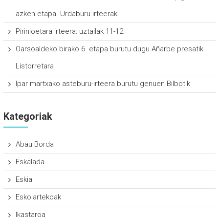
azken etapa. Urdaburu irteerak
Pirinioetara irteera: uztailak 11-12
Oarsoaldeko birako 6. etapa burutu dugu Añarbe presatik
Listorretara
Ipar martxako asteburu-irteera burutu genuen Bilbotik
Kategoriak
Abau Borda
Eskalada
Eskia
Eskolartekoak
Ikastaroa