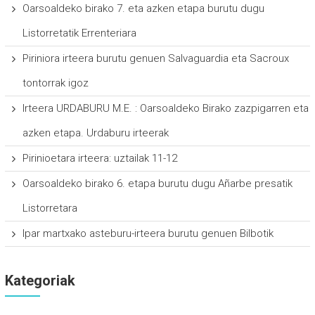
Oarsoaldeko birako 7. eta azken etapa burutu dugu
Listorretatik Errenteriara
Piriniora irteera burutu genuen Salvaguardia eta Sacroux
tontorrak igoz
Irteera URDABURU M.E. : Oarsoaldeko Birako zazpigarren eta
azken etapa. Urdaburu irteerak
Pirinioetara irteera: uztailak 11-12
Oarsoaldeko birako 6. etapa burutu dugu Añarbe presatik
Listorretara
Ipar martxako asteburu-irteera burutu genuen Bilbotik
Kategoriak