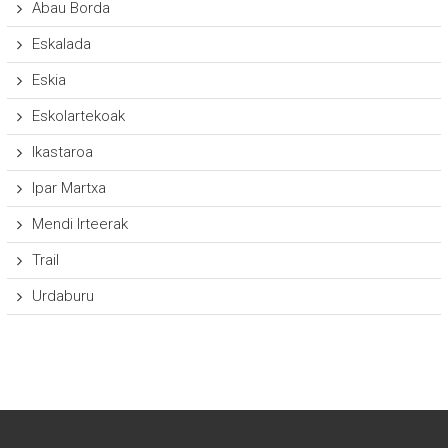
Abau Borda
Eskalada
Eskia
Eskolartekoak
Ikastaroa
Ipar Martxa
Mendi Irteerak
Trail
Urdaburu