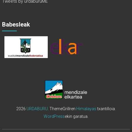
Tweets by urdaburuME
Babesleak
2026
URDABURU
. ThemeGrillren
Himalayas
txantilloia.
WordPress
ekin garatua.