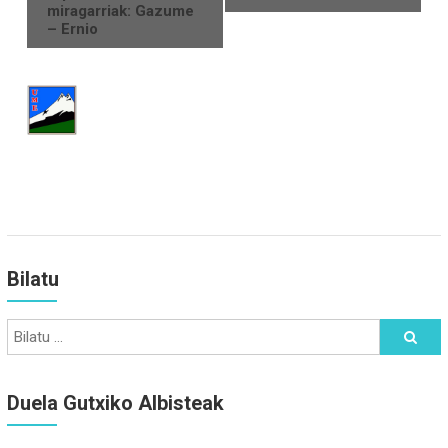
miragarriak: Gazume
– Ernio
Bilatu
Duela Gutxiko Albisteak