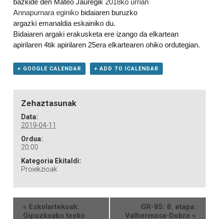
bazkide den Mateo Jauregik
2018ko urrian
Annapurnara eginiko
bidaiaren buruzko
argazki
emanaldia
eskainiko du.
Bidaiaren argaki erakusketa ere izango da elkartean
apirilaren 4tik apirilaren 25era elkartearen ohiko ordutegian.
+ GOOGLE CALENDAR
+ ADD TO ICALENDAR
Zehaztasunak
Data:
2019-04-11
Ordua:
20:00
Kategoria Ekitaldi:
Proiekzioak
«
Eskolartekoak:
GR-85: 8. etapa:
Gipuzkoako txoko
Valhermosa-Dobro
»