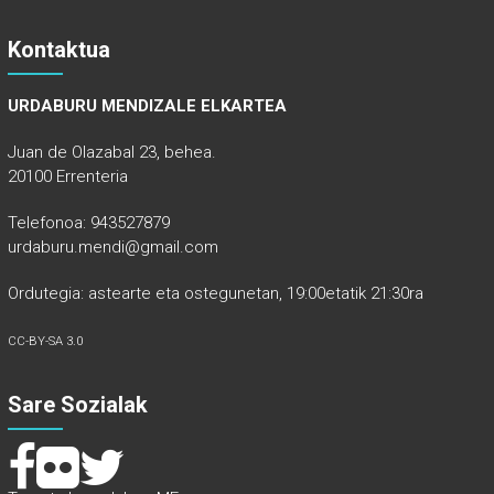
Kontaktua
URDABURU MENDIZALE ELKARTEA
Juan de Olazabal 23, behea.
20100 Errenteria
Telefonoa: 943527879
urdaburu.mendi@gmail.com
Ordutegia: astearte eta ostegunetan, 19:00etatik 21:30ra
CC-BY-SA 3.0
Sare Sozialak