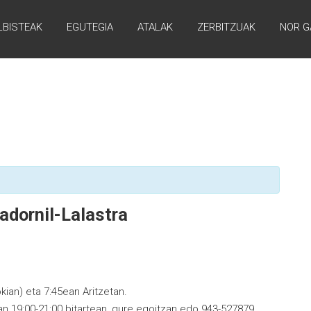
LBISTEAK
EGUTEGIA
ATALAK
ZERBITZUAK
NOR G
adornil-Lalastra
kian) eta 7:45ean Aritzetan.
an 19:00-21:00 bitartean, gure egoitzan edo 943-527879