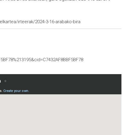
lkartea/irteerak/2024-3-16-arabako-bira
F5BF78%213195&cid=C7432AF8BBF5BF78