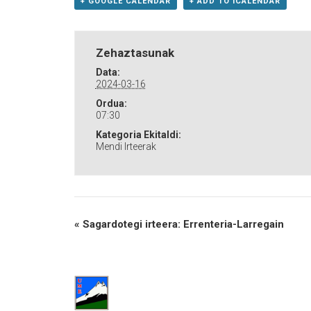
+ GOOGLE CALENDAR
+ ADD TO ICALENDAR
Zehaztasunak
Data:
2024-03-16
Ordua:
07:30
Kategoria Ekitaldi:
Mendi Irteerak
«
Sagardotegi irteera: Errenteria-Larregain