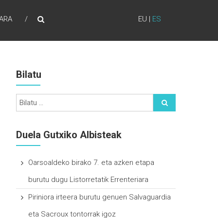
ARA
EU
|
ES
Bilatu
Duela Gutxiko Albisteak
Oarsoaldeko birako 7. eta azken etapa
burutu dugu Listorretatik Errenteriara
Piriniora irteera burutu genuen Salvaguardia
eta Sacroux tontorrak igoz