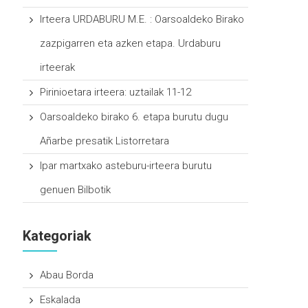
Irteera URDABURU M.E. : Oarsoaldeko Birako
zazpigarren eta azken etapa. Urdaburu
irteerak
Pirinioetara irteera: uztailak 11-12
Oarsoaldeko birako 6. etapa burutu dugu
Añarbe presatik Listorretara
Ipar martxako asteburu-irteera burutu
genuen Bilbotik
Kategoriak
Abau Borda
Eskalada