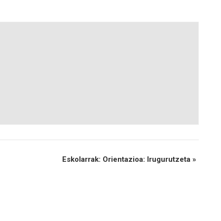
Eskolarrak: Orientazioa: Irugurutzeta
»