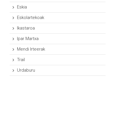
Eskia
Eskolartekoak
Ikastaroa
Ipar Martxa
Mendi Irteerak
Trail
Urdaburu