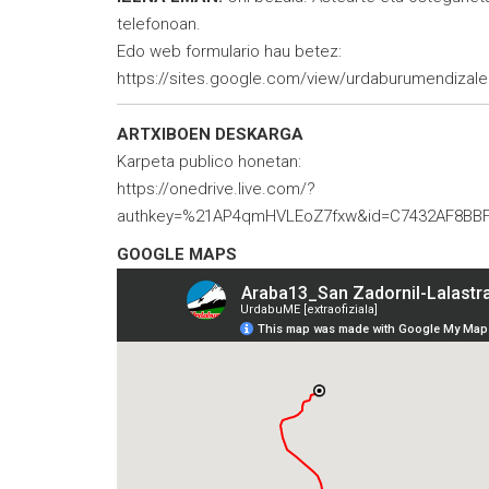
telefonoan.
Edo web formulario hau betez:
https://sites.google.com/view/urdaburumendizalee
ARTXIBOEN DESKARGA
Karpeta publico honetan:
https://onedrive.live.com/?
authkey=%21AP4qmHVLEoZ7fxw&id=C7432AF8BB
GOOGLE MAPS