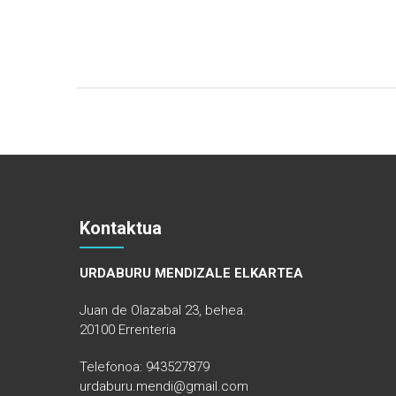
Kontaktua
URDABURU MENDIZALE ELKARTEA
Juan de Olazabal 23, behea.
20100 Errenteria
Telefonoa: 943527879
urdaburu.mendi@gmail.com