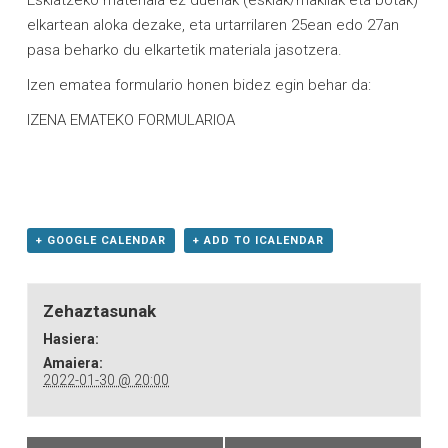
elkartean aloka dezake, eta urtarrilaren 25ean edo 27an
pasa beharko du elkartetik materiala jasotzera.
Izen ematea formulario honen bidez egin behar da:
IZENA EMATEKO FORMULARIOA
+ GOOGLE CALENDAR
+ ADD TO ICALENDAR
Zehaztasunak
Hasiera:
Amaiera:
2022-01-30 @ 20:00