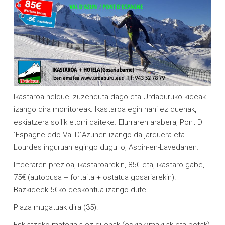
Ikastaroa helduei zuzenduta dago eta Urdaburuko kideak
izango dira monitoreak. Ikastaroa egin nahi ez duenak,
eskiatzera soilik etorri daiteke. Elurraren arabera, Pont D
´Espagne edo Val D´Azunen izango da jarduera eta
Lourdes inguruan egingo dugu lo, Aspin-en-Lavedanen.
Irteeraren prezioa, ikastaroarekin, 85€ eta, ikastaro gabe,
75€ (autobusa + fortaita + ostatua gosariarekin).
Bazkideek 5€ko deskontua izango dute.
Plaza mugatuak dira (35).
Eskiatzeko materiala ez duenak (eskiak/makilak eta botak)