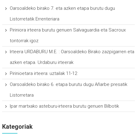
Oarsoaldeko birako 7. eta azken etapa burutu dugu
Listorretatik Errenteriara
Piriniora irteera burutu genuen Salvaguardia eta Sacroux
tontorrak igoz
Irteera URDABURU M.E. : Oarsoaldeko Birako zazpigarren eta
azken etapa. Urdaburu irteerak
Pirinioetara irteera: uztailak 11-12
Oarsoaldeko birako 6. etapa burutu dugu Añarbe presatik
Listorretara
Ipar martxako asteburu-irteera burutu genuen Bilbotik
Kategoriak