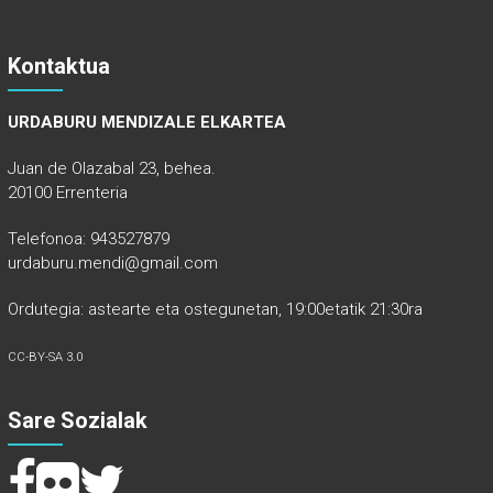
Kontaktua
URDABURU MENDIZALE ELKARTEA
Juan de Olazabal 23, behea.
20100 Errenteria
Telefonoa: 943527879
urdaburu.mendi@gmail.com
Ordutegia: astearte eta ostegunetan, 19:00etatik 21:30ra
CC-BY-SA 3.0
Sare Sozialak