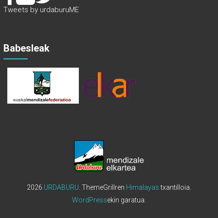
Tweets by urdaburuME
Babesleak
2026
URDABURU
. ThemeGrillren
Himalayas
txantilloia.
WordPress
ekin garatua.