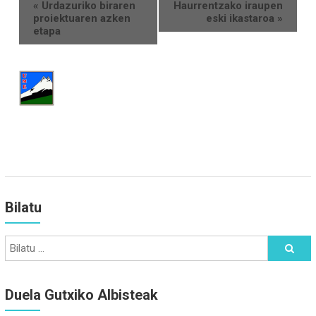
«
Urdazuriko biraren
Haurrentzako iraupen
proiektuaren azken
eski ikastaroa
»
etapa
Bilatu
Duela Gutxiko Albisteak