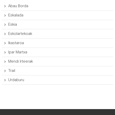
Abau Borda
Eskalada
Eskia
Eskolartekoak
Ikastaroa
Ipar Martxa
Mendi Irteerak
Trail
Urdaburu