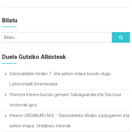
Bilatu
Duela Gutxiko Albisteak
Oarsoaldeko birako 7. eta azken etapa burutu dugu
Listorretatik Errenteriara
Piriniora irteera burutu genuen Salvaguardia eta Sacroux
tontorrak igoz
Irteera URDABURU M.E. : Oarsoaldeko Birako zazpigarren eta
azken etapa. Urdaburu irteerak