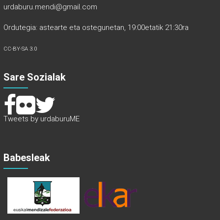
urdaburu.mendi@gmail.com
Ordutegia: astearte eta ostegunetan, 19:00etatik 21:30ra
CC-BY-SA 3.0
Sare Sozialak
Tweets by urdaburuME
Babesleak