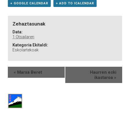
+ GOOGLE CALENDAR
+ ADD TO ICALENDAR
Zehaztasunak
Data:
1 Otsailaren
Kategoria Ekitaldi:
Eskolartekoak
«
Marxa Beret
Haurren eski
ikastaroa
»