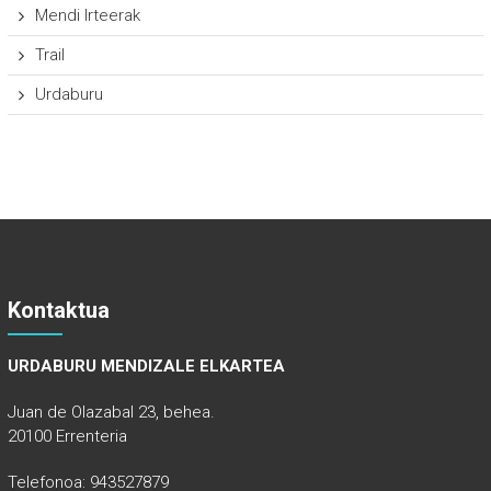
Mendi Irteerak
Trail
Urdaburu
Kontaktua
URDABURU MENDIZALE ELKARTEA
Juan de Olazabal 23, behea.
20100 Errenteria
Telefonoa: 943527879