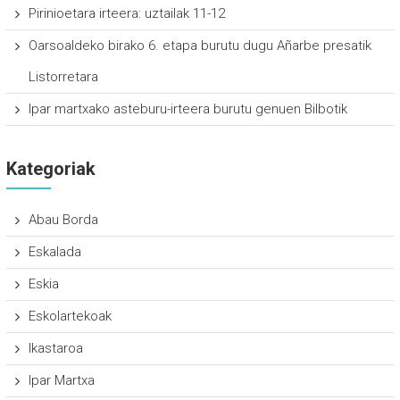
Pirinioetara irteera: uztailak 11-12
Oarsoaldeko birako 6. etapa burutu dugu Añarbe presatik
Listorretara
Ipar martxako asteburu-irteera burutu genuen Bilbotik
Kategoriak
Abau Borda
Eskalada
Eskia
Eskolartekoak
Ikastaroa
Ipar Martxa