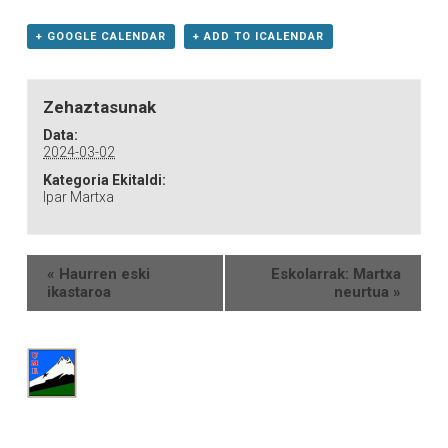
+ GOOGLE CALENDAR
+ ADD TO ICALENDAR
Zehaztasunak
Data:
2024-03-02
Kategoria Ekitaldi:
Ipar Martxa
«
Haurren eski
Eskolarrak: Martxa
ikastaroa
neurtua
»