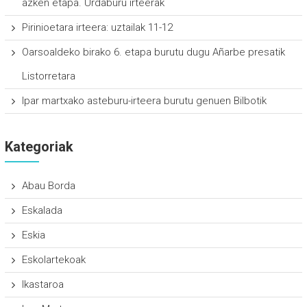
azken etapa. Urdaburu irteerak
Pirinioetara irteera: uztailak 11-12
Oarsoaldeko birako 6. etapa burutu dugu Añarbe presatik
Listorretara
Ipar martxako asteburu-irteera burutu genuen Bilbotik
Kategoriak
Abau Borda
Eskalada
Eskia
Eskolartekoak
Ikastaroa