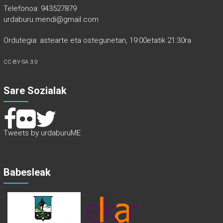
Telefonoa: 943527879
urdaburu.mendi@gmail.com
Ordutegia: astearte eta ostegunetan, 19:00etatik 21:30ra
CC-BY-SA 3.0
Sare Sozialak
Tweets by urdaburuME
Babesleak