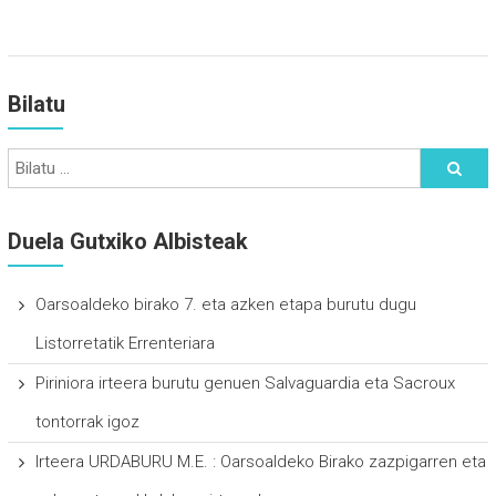
Bilatu
Duela Gutxiko Albisteak
Oarsoaldeko birako 7. eta azken etapa burutu dugu
Listorretatik Errenteriara
Piriniora irteera burutu genuen Salvaguardia eta Sacroux
tontorrak igoz
Irteera URDABURU M.E. : Oarsoaldeko Birako zazpigarren eta