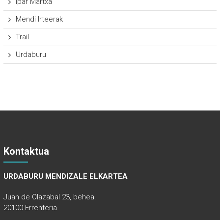
Ipar Martxa
Mendi Irteerak
Trail
Urdaburu
Kontaktua
URDABURU MENDIZALE ELKARTEA
Juan de Olazabal 23, behea.
20100 Errenteria