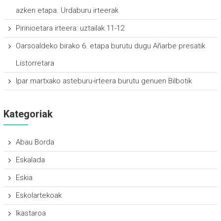
azken etapa. Urdaburu irteerak
Pirinioetara irteera: uztailak 11-12
Oarsoaldeko birako 6. etapa burutu dugu Añarbe presatik
Listorretara
Ipar martxako asteburu-irteera burutu genuen Bilbotik
Kategoriak
Abau Borda
Eskalada
Eskia
Eskolartekoak
Ikastaroa