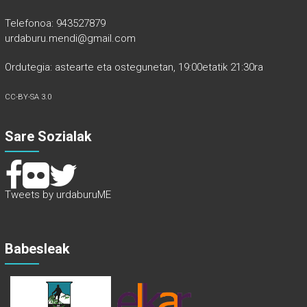
Telefonoa: 943527879
urdaburu.mendi@gmail.com
Ordutegia: astearte eta ostegunetan, 19:00etatik 21:30ra
CC-BY-SA 3.0
Sare Sozialak
Tweets by urdaburuME
Babesleak