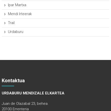
Ipar Martxa
Mendi Irteerak
Trail
Urdaburu
Kontaktua
URDABURU MENDIZALE ELKARTEA
Juan de Olazabal 23, behea.
20100 Errenteria