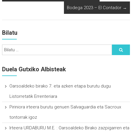
Bodega 2023 – El Contador
→
Bilatu
Duela Gutxiko Albisteak
Oarsoaldeko birako 7. eta azken etapa burutu dugu
Listorretatik Errenteriara
Piriniora irteera burutu genuen Salvaguardia eta Sacroux
tontorrak igoz
Irteera URDABURU M.E. : Oarsoaldeko Birako zazpigarren eta