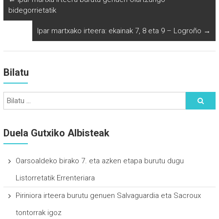
bidegorrietatik
Ipar martxako irteera: ekainak 7, 8 eta 9 – Logroño
→
Bilatu
Duela Gutxiko Albisteak
Oarsoaldeko birako 7. eta azken etapa burutu dugu
Listorretatik Errenteriara
Piriniora irteera burutu genuen Salvaguardia eta Sacroux
tontorrak igoz