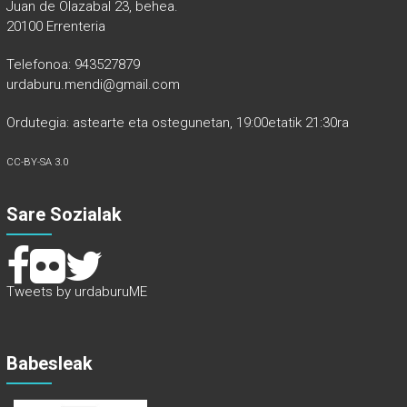
Juan de Olazabal 23, behea.
20100 Errenteria
Telefonoa: 943527879
urdaburu.mendi@gmail.com
Ordutegia: astearte eta ostegunetan, 19:00etatik 21:30ra
CC-BY-SA 3.0
Sare Sozialak
Tweets by urdaburuME
Babesleak