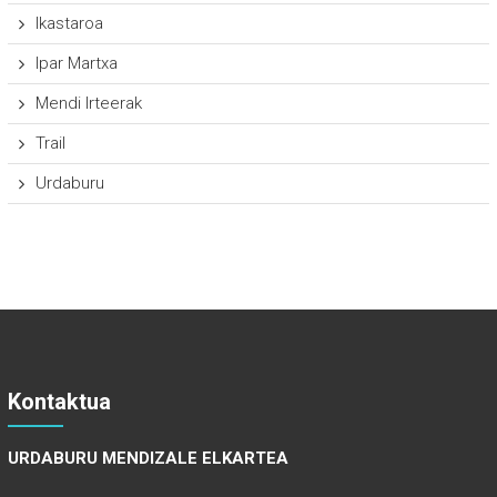
Ikastaroa
Ipar Martxa
Mendi Irteerak
Trail
Urdaburu
Kontaktua
URDABURU MENDIZALE ELKARTEA