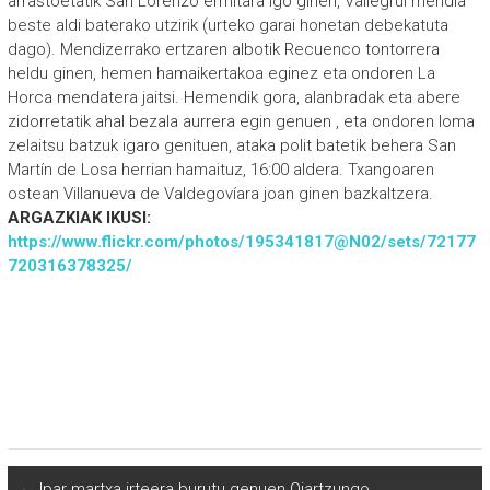
arrastoetatik San Lorenzo ermitara igo ginen, Vallegrul mendia
beste aldi baterako utzirik (urteko garai honetan debekatuta
dago). Mendizerrako ertzaren albotik Recuenco tontorrera
heldu ginen, hemen hamaikertakoa eginez eta ondoren La
Horca mendatera jaitsi. Hemendik gora, alanbradak eta abere
zidorretatik ahal bezala aurrera egin genuen , eta ondoren loma
zelaitsu batzuk igaro genituen, ataka polit batetik behera San
Martín de Losa herrian hamaituz, 16:00 aldera. Txangoaren
ostean Villanueva de Valdegovíara joan ginen bazkaltzera.
ARGAZKIAK IKUSI:
https://www.flickr.com/photos/195341817@N02/sets/72177
720316378325/
←
Ipar martxa irteera burutu genuen Oiartzungo