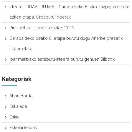
Irteera URDABURU M.E. : Oarsoaldeko Birako zazpigarren eta
azken etapa. Urdaburu irteerak
Pirinioetara irteera: uztailak 11-12
Oarsoaldeko birako 6. etapa burutu dugu Añarbe presatik
Listorretara
Ipar martxako asteburu-irteera burutu genuen Bilbotik
Kategoriak
Abau Borda
Eskalada
Eskia
Eskolartekoak