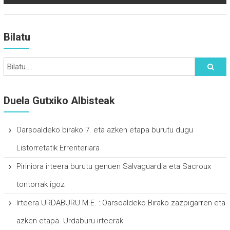
Bilatu
Duela Gutxiko Albisteak
Oarsoaldeko birako 7. eta azken etapa burutu dugu
Listorretatik Errenteriara
Piriniora irteera burutu genuen Salvaguardia eta Sacroux
tontorrak igoz
Irteera URDABURU M.E. : Oarsoaldeko Birako zazpigarren eta
azken etapa. Urdaburu irteerak