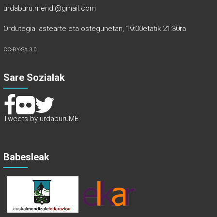
urdaburu.mendi@gmail.com
Ordutegia: astearte eta ostegunetan, 19:00etatik 21:30ra
CC-BY-SA 3.0
Sare Sozialak
Tweets by urdaburuME
Babesleak