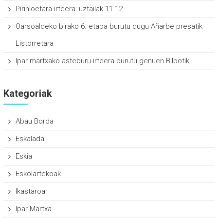
Pirinioetara irteera: uztailak 11-12
Oarsoaldeko birako 6. etapa burutu dugu Añarbe presatik
Listorretara
Ipar martxako asteburu-irteera burutu genuen Bilbotik
Kategoriak
Abau Borda
Eskalada
Eskia
Eskolartekoak
Ikastaroa
Ipar Martxa