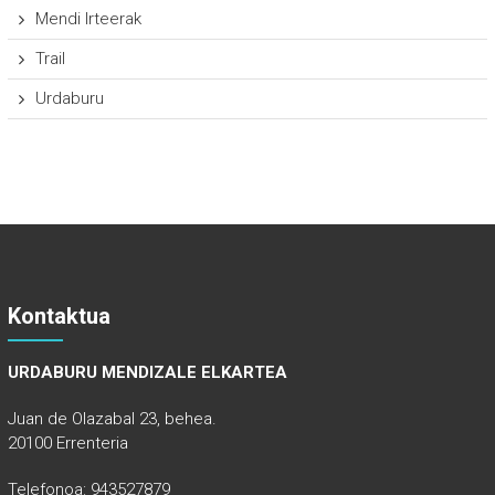
Mendi Irteerak
Trail
Urdaburu
Kontaktua
URDABURU MENDIZALE ELKARTEA
Juan de Olazabal 23, behea.
20100 Errenteria
Telefonoa: 943527879