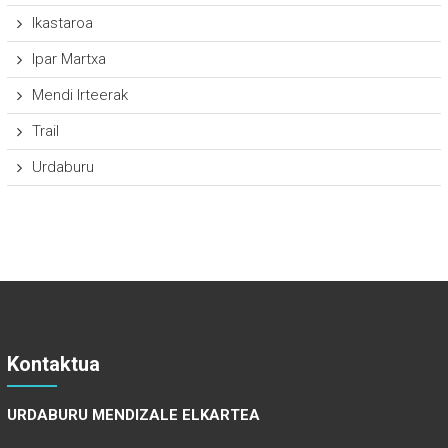
Ikastaroa
Ipar Martxa
Mendi Irteerak
Trail
Urdaburu
Kontaktua
URDABURU MENDIZALE ELKARTEA