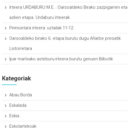
Irteera URDABURU M.E. : Oarsoaldeko Birako zazpigarren eta
azken etapa. Urdaburu irteerak
Pirinioetara irteera: uztailak 11-12
Oarsoaldeko birako 6. etapa burutu dugu Añarbe presatik
Listorretara
Ipar martxako asteburu-irteera burutu genuen Bilbotik
Kategoriak
Abau Borda
Eskalada
Eskia
Eskolartekoak