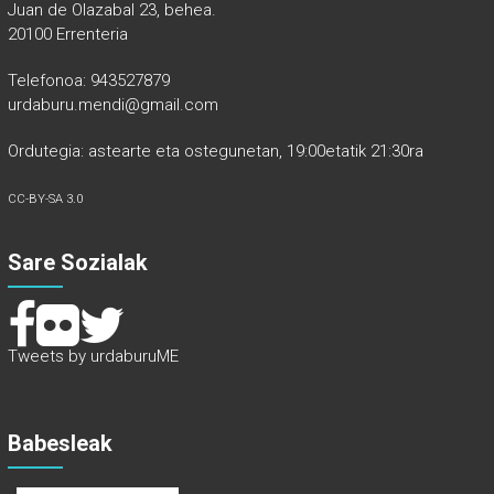
Juan de Olazabal 23, behea.
20100 Errenteria
Telefonoa: 943527879
urdaburu.mendi@gmail.com
Ordutegia: astearte eta ostegunetan, 19:00etatik 21:30ra
CC-BY-SA 3.0
Sare Sozialak
Tweets by urdaburuME
Babesleak