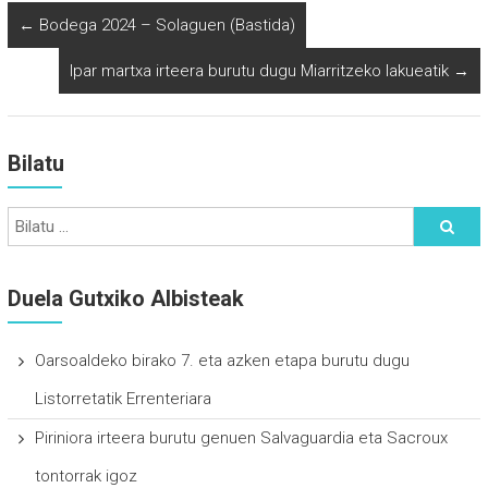
←
Bodega 2024 – Solaguen (Bastida)
Ipar martxa irteera burutu dugu Miarritzeko lakueatik
→
Bilatu
Duela Gutxiko Albisteak
Oarsoaldeko birako 7. eta azken etapa burutu dugu
Listorretatik Errenteriara
Piriniora irteera burutu genuen Salvaguardia eta Sacroux
tontorrak igoz