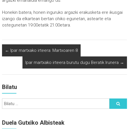
argazki emanaldia emango du.
Honekin batera, honen inguruko argazki erakusketa ere ikusgai
izango da elkartean bertan ohiko egunetan, astearte eta
ostegunetan 19:00etatik 21:00etara.
←
Ipar martxako irteera: Martxoaren 8
Ipar martxako irteera burutu dugu Beratik Irunera
→
Bilatu
Duela Gutxiko Albisteak