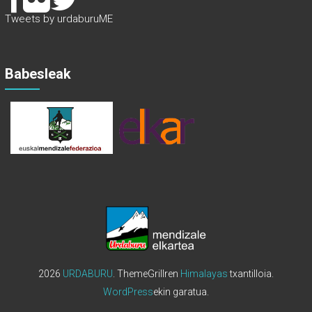
Tweets by urdaburuME
Babesleak
2026
URDABURU
. ThemeGrillren
Himalayas
txantilloia.
WordPress
ekin garatua.