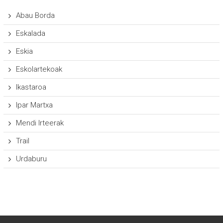
Abau Borda
Eskalada
Eskia
Eskolartekoak
Ikastaroa
Ipar Martxa
Mendi Irteerak
Trail
Urdaburu