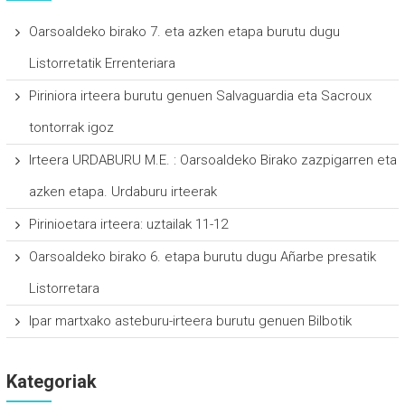
Oarsoaldeko birako 7. eta azken etapa burutu dugu
Listorretatik Errenteriara
Piriniora irteera burutu genuen Salvaguardia eta Sacroux
tontorrak igoz
Irteera URDABURU M.E. : Oarsoaldeko Birako zazpigarren eta
azken etapa. Urdaburu irteerak
Pirinioetara irteera: uztailak 11-12
Oarsoaldeko birako 6. etapa burutu dugu Añarbe presatik
Listorretara
Ipar martxako asteburu-irteera burutu genuen Bilbotik
Kategoriak