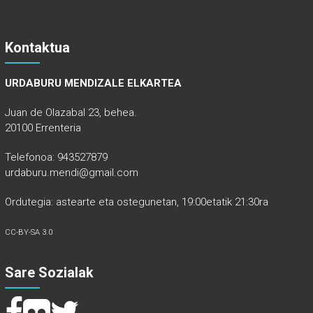
Kontaktua
URDABURU MENDIZALE ELKARTEA
Juan de Olazabal 23, behea.
20100 Errenteria
Telefonoa: 943527879
urdaburu.mendi@gmail.com
Ordutegia: astearte eta ostegunetan, 19:00etatik 21:30ra
CC-BY-SA 3.0
Sare Sozialak