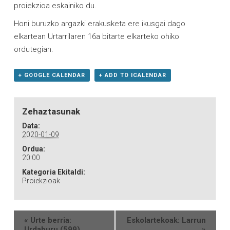
proiekzioa eskainiko du.
Honi buruzko argazki erakusketa ere ikusgai dago
elkartean Urtarrilaren 16a bitarte elkarteko ohiko
ordutegian.
+ GOOGLE CALENDAR
+ ADD TO ICALENDAR
Zehaztasunak
Data:
2020-01-09
Ordua:
20:00
Kategoria Ekitaldi:
Proiekzioak
«
Urte berria:
Eskolartekoak: Larrun
Urdaburu (599)
»