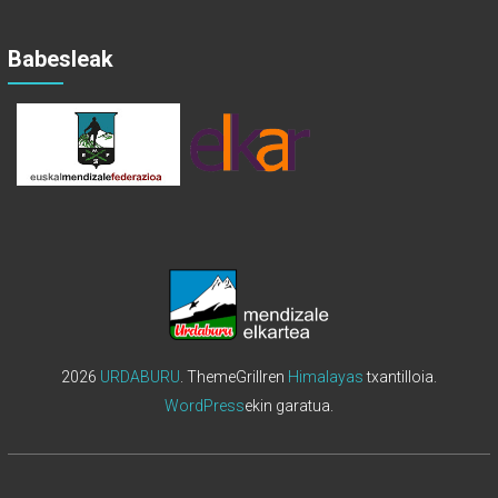
Babesleak
2026
URDABURU
. ThemeGrillren
Himalayas
txantilloia.
WordPress
ekin garatua.