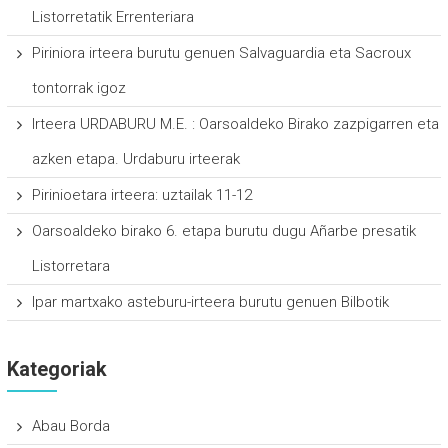
Listorretatik Errenteriara
Piriniora irteera burutu genuen Salvaguardia eta Sacroux
tontorrak igoz
Irteera URDABURU M.E. : Oarsoaldeko Birako zazpigarren eta
azken etapa. Urdaburu irteerak
Pirinioetara irteera: uztailak 11-12
Oarsoaldeko birako 6. etapa burutu dugu Añarbe presatik
Listorretara
Ipar martxako asteburu-irteera burutu genuen Bilbotik
Kategoriak
Abau Borda