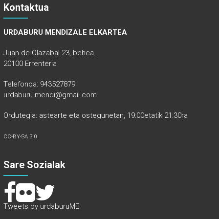
Kontaktua
URDABURU MENDIZALE ELKARTEA
Juan de Olazabal 23, behea.
20100 Errenteria
Telefonoa: 943527879
urdaburu.mendi@gmail.com
Ordutegia: astearte eta ostegunetan, 19:00etatik 21:30ra
CC-BY-SA 3.0
Sare Sozialak
Tweets by urdaburuME