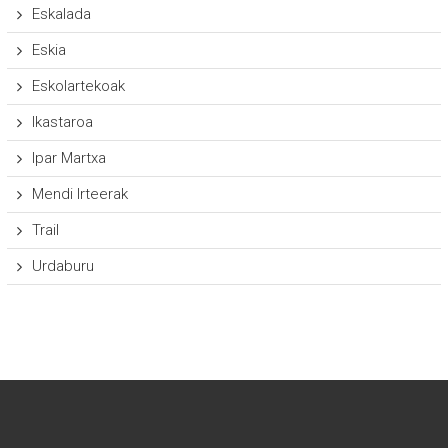
Eskalada
Eskia
Eskolartekoak
Ikastaroa
Ipar Martxa
Mendi Irteerak
Trail
Urdaburu