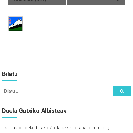
Bilatu
Duela Gutxiko Albisteak
Oarsoaldeko birako 7. eta azken etapa burutu dugu