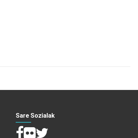
Sare Sozialak